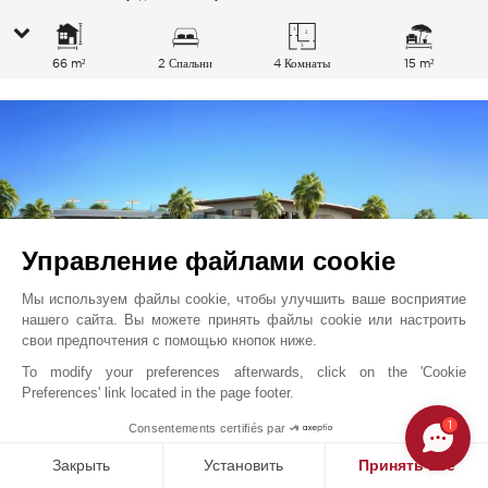
66 m²
2 Спальни
4 Комнаты
15 m²
Управление файлами cookie
Мы используем файлы cookie, чтобы улучшить ваше восприятие
нашего сайта. Вы можете принять файлы cookie или настроить
свои предпочтения с помощью кнопок ниже.
To modify your preferences afterwards, click on the 'Cookie
Preferences' link located in the page footer.
Вильнев-Лубе - Plage
495 000
EUR
1
Consentements certifiés par
Французская Ривьера, Франция
V2742CO
Продажа
Апартаменты
Закрыть
Установить
Принять все