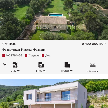
Сен-Поль
9 490 000
EUR
Французская Ривьера, Франция
V0978MGS
Продажа
Дом
765 m²
1 170 m²
11 900 m²
6 Спальни