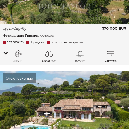
Турет-Сюр-Лу
370 000
EUR
Французская Ривьера, Франция
V2792CO
Продажа
Участок на застройку
South
Обзорный
Бассейн
Cистема
Деревня Холмы
кондиционирования
воздуха
Эксклюзивный