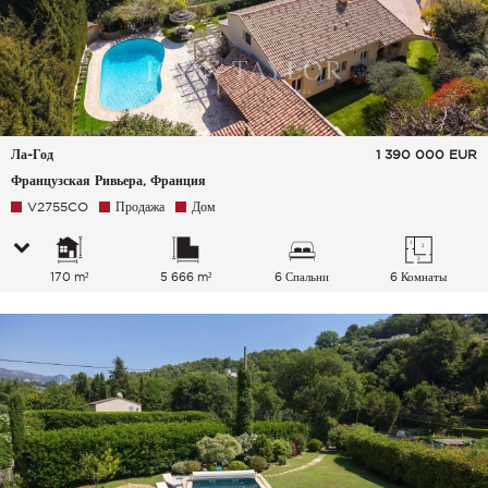
Ла-Год
1 390 000
EUR
Французская Ривьера, Франция
V2755CO
Продажа
Дом
170 m²
5 666 m²
6 Спальни
6 Комнаты