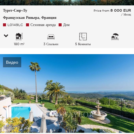
Турет-Сюр-Лу
8 000
EUR
Price from
/ Месяц
Французская Ривьера, Франция
L0149LC
Сезонная аренда
Дом
180 m²
3 Спальни
5 Комнаты
Видео