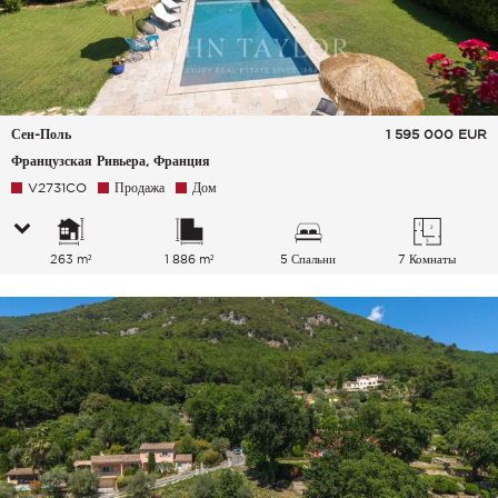
Сен-Поль
1 595 000
EUR
Французская Ривьера, Франция
V2731CO
Продажа
Дом
263 m²
1 886 m²
5 Спальни
7 Комнаты