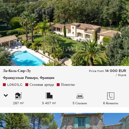
Ла-Коль-Сюр-Лу
14 000
EUR
Price from
/ Неделя
Французская Ривьера, Франция
L0601LC
Сезонная аренда
Поместье
287 m²
5 407 m²
5 Спальни
6 Комнаты