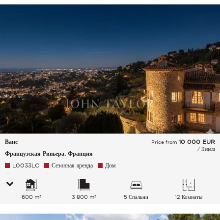
Ванс
10 000
EUR
Price from
/ Неделя
Французская Ривьера, Франция
L0033LC
Сезонная аренда
Дом
600 m²
3 800 m²
5 Спальни
12 Комнаты