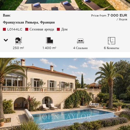
Ванс
7 000
EUR
Price from
/ Неделя
Французская Ривьера, Франция
L0144LC
Сезонная аренда
Дом
250 m²
1 400 m²
4 Спальни
6 Комнаты