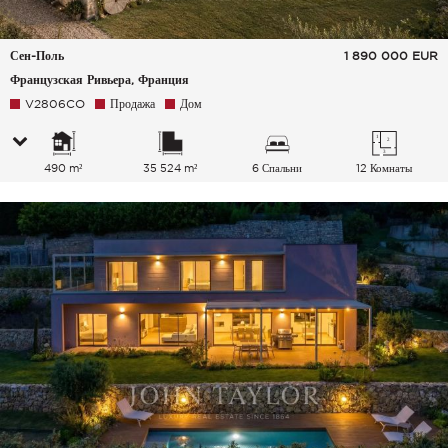
Сен-Поль
1 890 000
EUR
Французская Ривьера, Франция
V2806CO
Продажа
Дом
490 m²
35 524 m²
6 Спальни
12 Комнаты