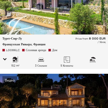
Турет-Сюр-Лу
8 000
EUR
Price from
/ Месяц
Французская Ривьера, Франция
L0086LC
Сезонная аренда
Дом
152 m²
3 Спальни
5 Комнаты
Видео