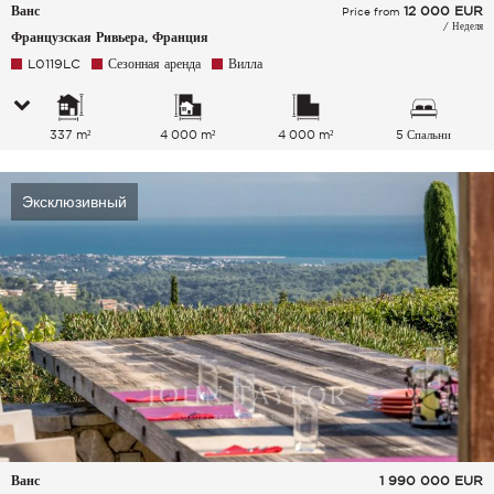
Ванс
12 000
EUR
Price from
/ Неделя
Французская Ривьера, Франция
L0119LC
Сезонная аренда
Вилла
337 m²
4 000 m²
4 000 m²
5 Спальни
Эксклюзивный
Ванс
1 990 000
EUR