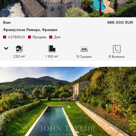
Ванс
966 000
EUR
Французская Ривьера, Франция
V2783CO
Продажа
Дом
230 m²
1 155 m²
5 Спальни
8 Комнаты