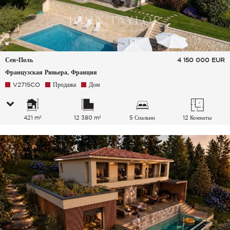
Сен-Поль
4 150 000
EUR
Французская Ривьера, Франция
V2715CO
Продажа
Дом
421 m²
12 380 m²
5 Спальни
12 Комнаты