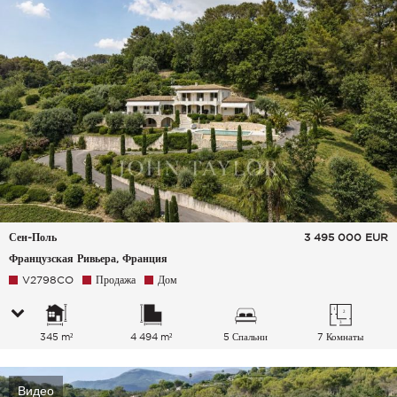
Сен-Поль
3 495 000
EUR
Французская Ривьера, Франция
V2798CO
Продажа
Дом
345 m²
4 494 m²
5 Спальни
7 Комнаты
Видео