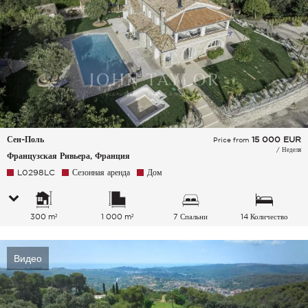
Сен-Поль
15 000
EUR
Price from
/ Неделя
Французская Ривьера, Франция
L0298LC
Сезонная аренда
Дом
300 m²
1 000 m²
7 Спальни
14 Количество
спальных мест
Видео