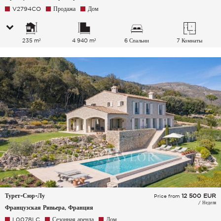
V2794CO
Продажа
Дом
235 m²
4 940 m²
6 Спальни
7 Комнаты
Турет-Сюр-Лу
12 500
EUR
Price from
/ Неделя
Французская Ривьера, Франция
L0078LC
Сезонная аренда
Дом