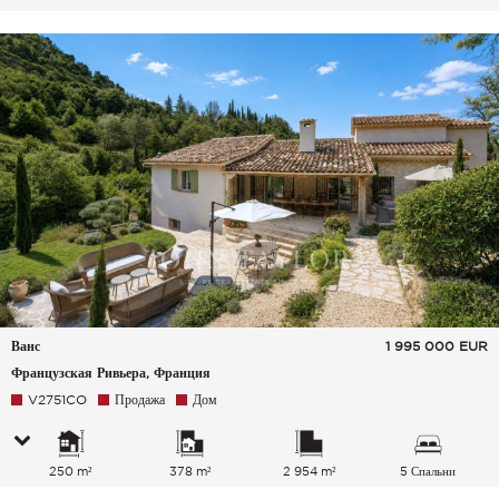
Ванс
1 995 000
EUR
Французская Ривьера, Франция
V2751CO
Продажа
Дом
250 m²
378 m²
2 954 m²
5 Спальни