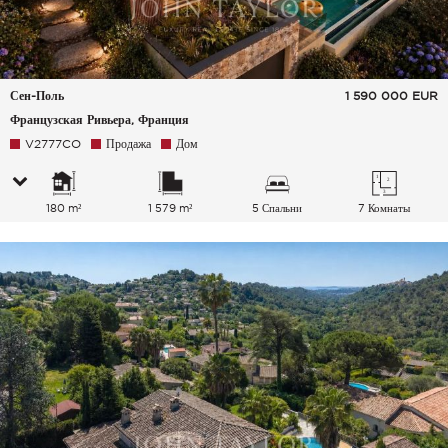
Сен-Поль
1 590 000
EUR
Французская Ривьера, Франция
V2777CO
Продажа
Дом
180 m²
1 579 m²
5 Спальни
7 Комнаты