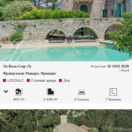
Ла-Коль-Сюр-Лу
10 000
EUR
Price from
/ Неделя
Французская Ривьера, Франция
L0034LC
Сезонная аренда
Дом
400 m²
2 445 m²
5 Спальни
7 Комнаты