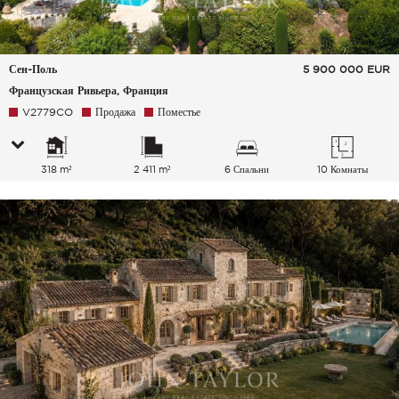
Сен-Поль
5 900 000
EUR
Французская Ривьера, Франция
V2779CO
Продажа
Поместье
318 m²
2 411 m²
6 Спальни
10 Комнаты