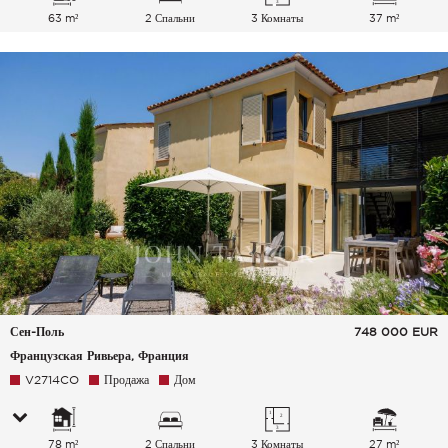
63 m²
2 Спальни
3 Комнаты
37 m²
Сен-Поль
748 000
EUR
Французская Ривьера, Франция
V2714CO
Продажа
Дом
78 m²
2 Спальни
3 Комнаты
27 m²