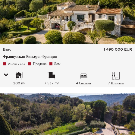
Ванс
1 490 000
EUR
Французская Ривьера, Франция
V2807CO
Продажа
Дом
200 m²
7 537 m²
4 Спальни
7 Комнаты