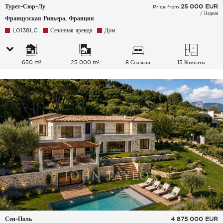
Турет-Сюр-Лу
25 000
EUR
Price from
/ Неделя
Французская Ривьера, Франция
L0138LC
Сезонная аренда
Дом
650 m²
25 000 m²
8 Спальни
15 Комнаты
Сен-Поль
4 875 000
EUR