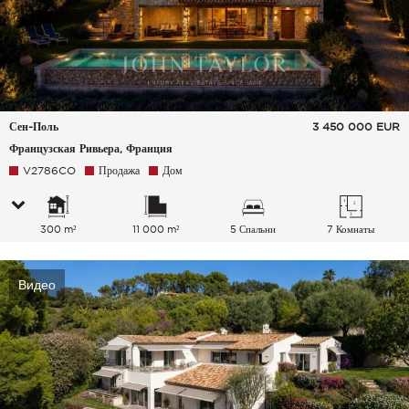
Сен-Поль
3 450 000
EUR
Французская Ривьера, Франция
V2786CO
Продажа
Дом
300 m²
11 000 m²
5 Спальни
7 Комнаты
Видео