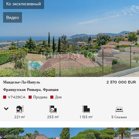
Ко эксклюзивный
Видео
Манделье-Ла-Напуль
2 370 000
EUR
Французская Ривьера, Франция
V7429CA
Продажа
Дом
221 m²
253 m²
1 153 m²
5 Спальни