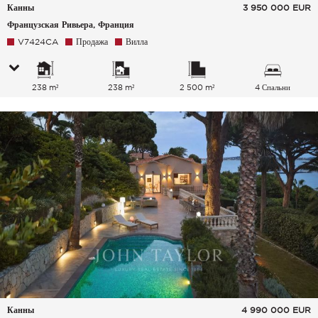
Канны
3 950 000
EUR
Французская Ривьера, Франция
V7424CA
Продажа
Вилла
238 m²
238 m²
2 500 m²
4 Спальни
Канны
4 990 000
EUR