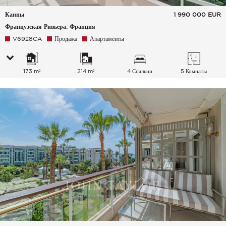
Канны
1 990 000
EUR
Французская Ривьера, Франция
V6928CA
Продажа
Апартаменты
173 m²
214 m²
4 Спальни
5 Комнаты