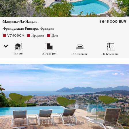
Манделье-Ла-Напуль
1 645 000
EUR
Французская Ривьера, Франция
V7406CA
Продажа
Дом
165 m²
3 285 m²
5 Спальни
6 Комнаты