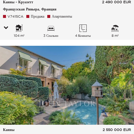
Канны - Круазетт
2 490 000
EUR
Французская Ривьера, Франция
V7415CA
Продажа
Апартаменты
104 m²
3 Спальни
4 Комнаты
8 m²
Канны
2 550 000
EUR