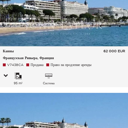
Канны
62 000
EUR
Французская Ривьера, Франция
V7438CA
Продажа
Право на продление аренды
95 m²
Cистема
кондиционирования
воздуха