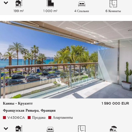
199 m²
1 000 m²
4 Спальни
6 Комнаты
Канны - Круазетт
1 590 000
EUR
Французская Ривьера, Франция
V4306CA
Продажа
Апартаменты