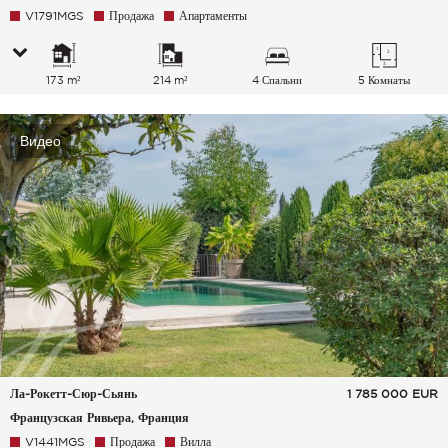
V1791MGS
Продажа
Апартаменты
173 m²
214 m²
4 Спальни
5 Комнаты
Видео
Ла-Рокетт-Сюр-Сьянь
1 785 000
EUR
Французская Ривьера, Франция
V1441MGS
Продажа
Вилла