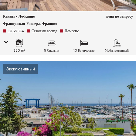
Канны - Ле-Канне
цена по запросу
Французская Ривьера, Франция
L0691CA
Сезонная аренда
Поместье
350 m²
5 Спальни
10 Количество
Меблированный
спальных мест
Эксклюзивный