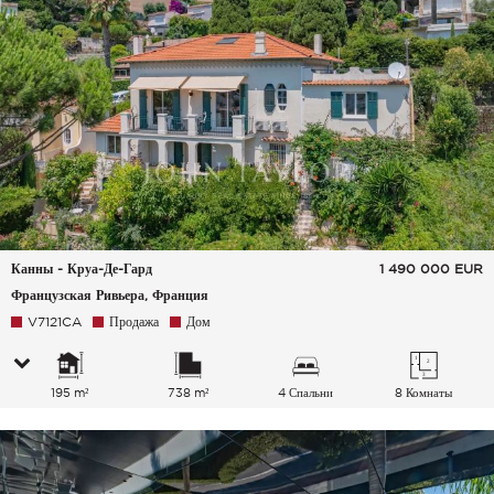
Канны - Круа-Де-Гард
1 490 000
EUR
Французская Ривьера, Франция
V7121CA
Продажа
Дом
195 m²
738 m²
4 Спальни
8 Комнаты