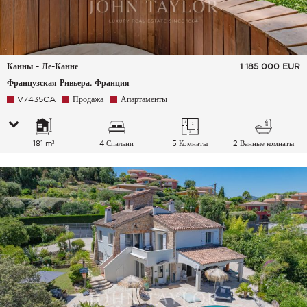
Канны - Ле-Канне
1 185 000
EUR
Французская Ривьера, Франция
V7435CA
Продажа
Апартаменты
181 m²
4 Спальни
5 Комнаты
2 Ванные комнаты