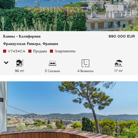
Канны - Калифорния
990 000
EUR
Французская Ривьера, Франция
V7434CA
Продажа
Апартаменты
96 m²
3 Спальни
4 Комнаты
17 m²