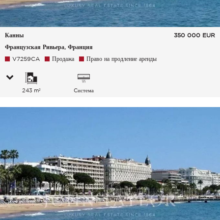
Канны
350 000
EUR
Французская Ривьера, Франция
V7259CA
Продажа
Право на продление аренды
243 m²
Cистема
кондиционирования
воздуха