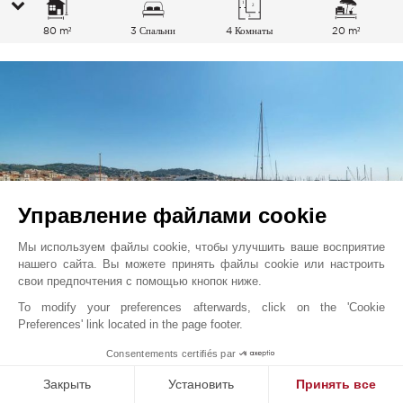
80 m²
3 Спальни
4 Комнаты
20 m²
Управление файлами cookie
Мы используем файлы cookie, чтобы улучшить ваше восприятие
нашего сайта. Вы можете принять файлы cookie или настроить
свои предпочтения с помощью кнопок ниже.
To modify your preferences afterwards, click on the 'Cookie
Канны
998 000
EUR
Preferences' link located in the page footer.
Французская Ривьера, Франция
Consentements certifiés par
V5458CA
Продажа
Апартаменты
Закрыть
Установить
Принять все