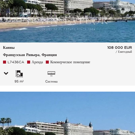
Канны
108 000
EUR
/ Ежегодный
Французская Ривьера, Франция
L7436CA
Аренда
Коммерческое помещение
95 m²
Cистема
кондиционирования
воздуха