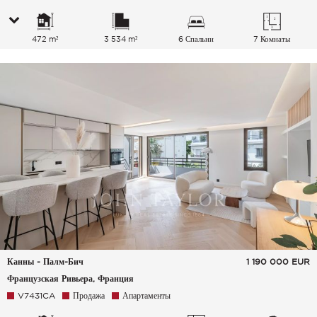
472 m²
3 534 m²
6 Спальни
7 Комнаты
Канны - Палм-Бич
1 190 000
EUR
Французская Ривьера, Франция
V7431CA
Продажа
Апартаменты