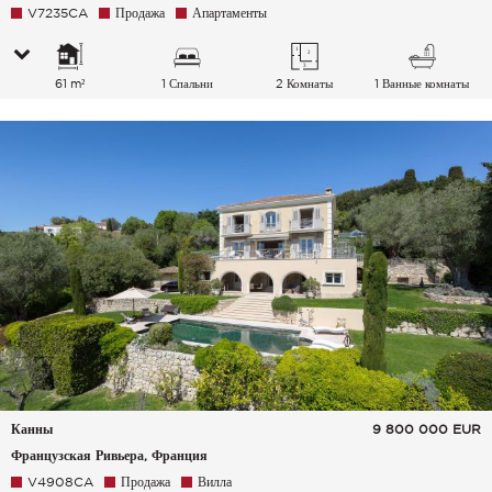
V7235CA
Продажа
Апартаменты
61 m²
1 Спальни
2 Комнаты
1 Ванные комнаты
Канны
9 800 000
EUR
Французская Ривьера, Франция
V4908CA
Продажа
Вилла