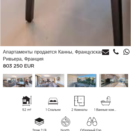
Апартаменты продается Канны, Французская
Ривьера, Франция
803 250
EUR
52 m²
1 Спальни
2 Комнаты
1 Ванные комнаты
Этаж 2/8
North
Обзорный Город Зеленые окрестности