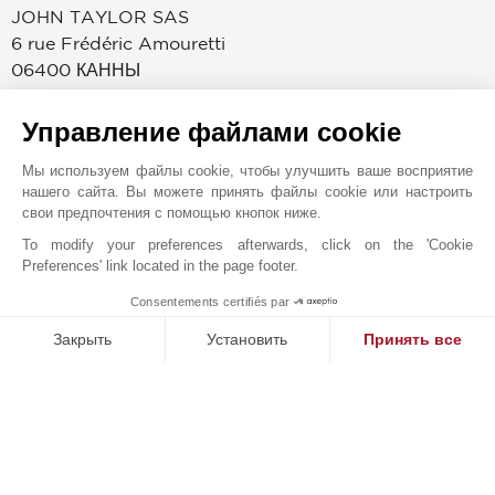
JOHN TAYLOR SAS
6 rue Frédéric Amouretti
06400
КАННЫ
Alpes-Maritimes
,
ФРАНЦИЯ
Управление файлами cookie
С 1834 года после их "открытия" лордом Брумом,
Канны обрели всемирную известность благодаря
Мы используем файлы cookie, чтобы улучшить ваше восприятие
своему климату, удобству для жизни, престижным
нашего сайта. Вы можете принять файлы cookie или настроить
конгрессам и кинофестивалю. Расположенное на
свои предпочтения с помощью кнопок ниже.
набережной Круазет аренде и услугах по управлению
To modify your preferences afterwards, click on the 'Cookie
эксклюзивной недвижимостью. Ознакомьтесь с самой
Preferences' link located in the page footer.
престижной недвижимостью в Каннах, Мужене и Кап
Consentements certifiés par
1
д’Антиб: современными виллами в чрезвычайно
MAKE ENQUIRY
Закрыть
Установить
Принять все
популярных кварталах Калифорни и Круа-де-Гард,
домами у воды на краю Кап д’Антиб, роскошными
Платформа управления согласием: настройте свои параме
Axeptio consent
апартаментами на набережной Круазет. Специалисты
Наша платформа позволяет вам настраивать параметры ко
агентства John Taylor в Каннах помогут вам
реализовать свои планы в сфере недвижимости:
приобрести пентхаус на набережной Круазет,