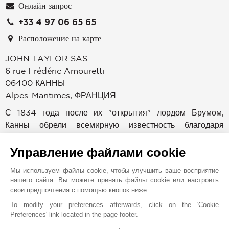
Онлайн запрос
+33 4 97 06 65 65
Расположение на карте
JOHN TAYLOR SAS
6 rue Frédéric Amouretti
06400
КАННЫ
Alpes-Maritimes
,
ФРАНЦИЯ
С 1834 года после их "открытия" лордом Брумом,
Канны обрели всемирную известность благодаря
своему климату, удобству для жизни, престижным
конгрессам и кинофестивалю. Расположенное на
Управление файлами cookie
набережной Круазет, John Taylor специализируется на
Мы используем файлы cookie, чтобы улучшить ваше восприятие
продаже, аренде и услугах по управлению
нашего сайта. Вы можете принять файлы cookie или настроить
эксклюзивной недвижимостью. Ознакомьтесь с самой
свои предпочтения с помощью кнопок ниже.
престижной недвижимостью в Каннах, Мужене и Кап
To modify your preferences afterwards, click on the 'Cookie
д’Антиб: современными виллами в чрезвычайно
Preferences' link located in the page footer.
популярных кварталах Калифорни и Круа-де-Гард,