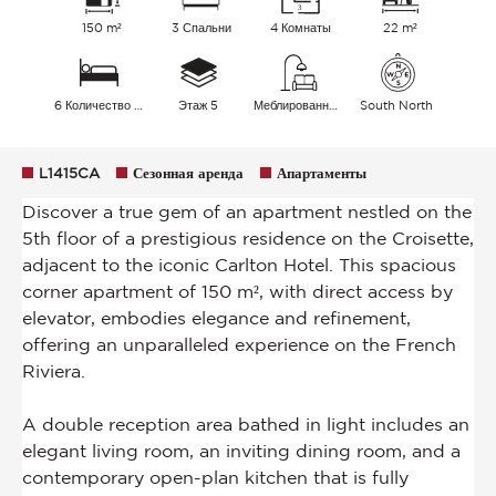
150 m²
3 Спальни
4 Комнаты
22 m²
6 Количество спальных мест
Этаж 5
Меблированный
South North
L1415CA
Сезонная аренда
Апартаменты