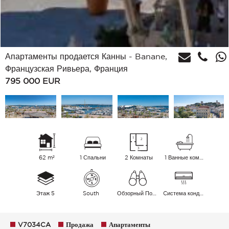
Апартаменты продается Канны - Banane,
Французская Ривьера, Франция
795 000
EUR
62 m²
1 Спальни
2 Комнаты
1 Ванные комнаты
Этаж 5
South
Обзорный Порт Море
Cистема кондиционирования воздуха
V7034CA
Продажа
Апартаменты