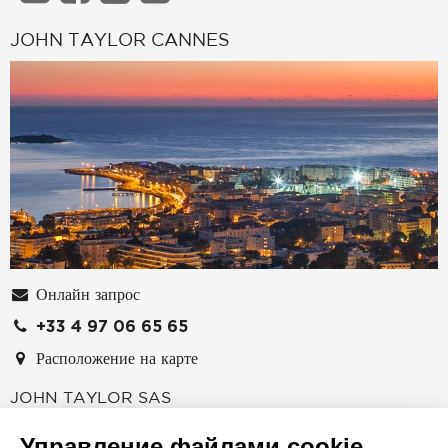
JOHN TAYLOR CANNES
Онлайн запрос
+33 4 97 06 65 65
Расположение на карте
JOHN TAYLOR SAS
6 rue Frédéric Amouretti
Управление файлами cookie
06400
КАННЫ