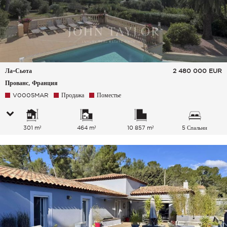
Ла-Сьота
2 480 000
EUR
Прованс, Франция
V0005MAR
Продажа
Поместье
301 m²
464 m²
10 857 m²
5 Спальни