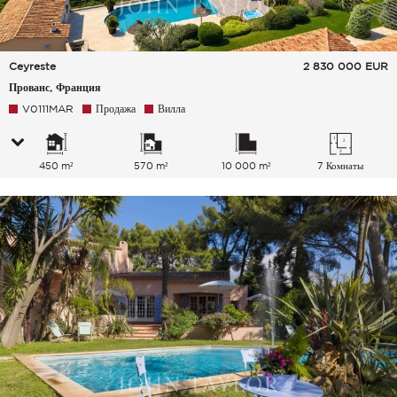
Ceyreste
2 830 000
EUR
Прованс, Франция
V0111MAR
Продажа
Вилла
450 m²
570 m²
10 000 m²
7 Комнаты