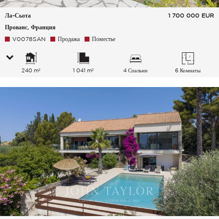
Ла-Сьота
1 700 000
EUR
Прованс, Франция
V0078SAN
Продажа
Поместье
240 m²
1 041 m²
4 Спальни
6 Комнаты