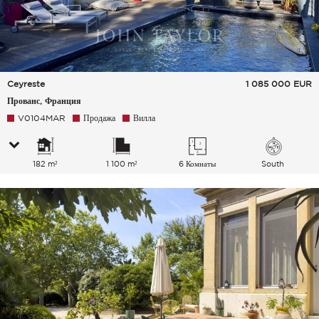
Ceyreste
1 085 000
EUR
Прованс, Франция
V0104MAR
Продажа
Вилла
182 m²
1 100 m²
6 Комнаты
South