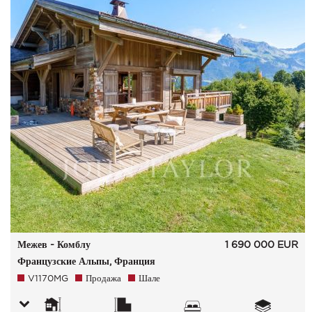
Межев - Комблу
1 690 000
EUR
Французские Альпы, Франция
V1170MG
Продажа
Шале