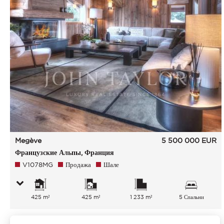
Megève
5 500 000
EUR
Французские Альпы, Франция
V1078MG
Продажа
Шале
425 m²
425 m²
1 233 m²
5 Спальни