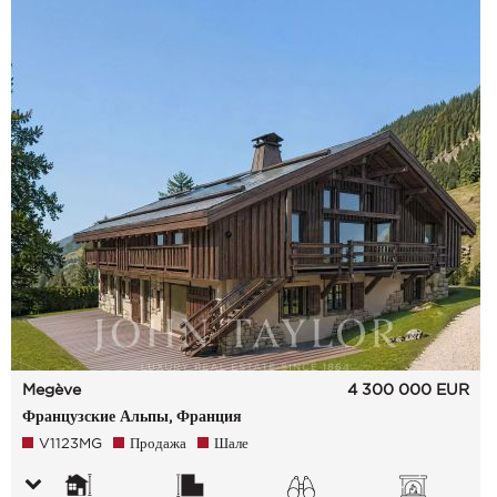
Megève
4 300 000
EUR
Французские Альпы, Франция
V1123MG
Продажа
Шале