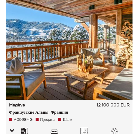
Megève
12 100 000
EUR
Французские Альпы, Франция
V0998MG
Продажа
Шале