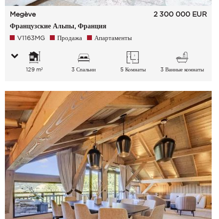
Megève
2 300 000
EUR
Французские Альпы, Франция
V1163MG
Продажа
Апартаменты
129 m²
3 Спальни
5 Комнаты
3 Ванные комнаты