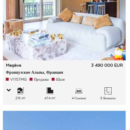
Megève
3 490 000
EUR
Французские Альпы, Франция
V1157MG
Продажа
Шале
215 m²
474 m²
4 Спальни
5 Комнаты