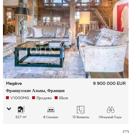
Megève
9 900 000
EUR
Французские Альпы, Франция
V1000MG
Продажа
Шале
527 m²
6 Спальни
13 Комнаты
Обзорный Горы