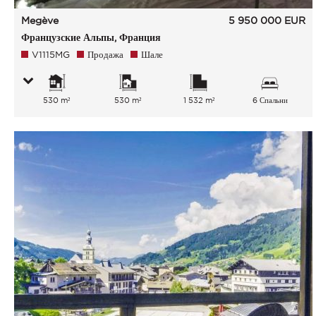
Megève
5 950 000
EUR
Французские Альпы, Франция
V1115MG
Продажа
Шале
530 m²
530 m²
1 532 m²
6 Спальни