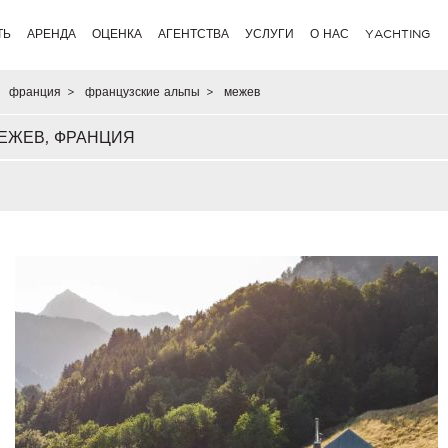
ТЬ
АРЕНДА
ОЦЕНКА
АГЕНТСТВА
УСЛУГИ
О НАС
YACHTING
франция
>
французские альпы
>
межев
ЕЖЕВ, ФРАНЦИЯ