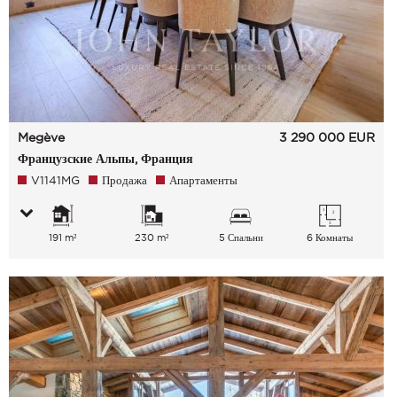
Megève
3 290 000
EUR
Французские Альпы, Франция
V1141MG
Продажа
Апартаменты
191 m²
230 m²
5 Спальни
6 Комнаты