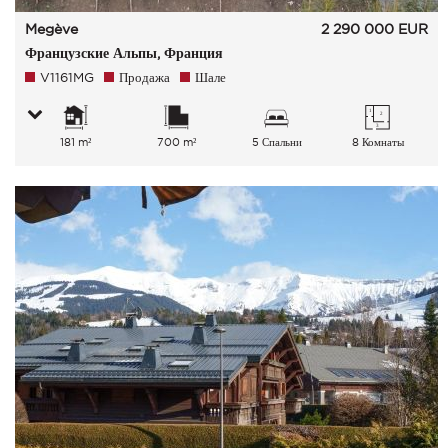
Megève
2 290 000
EUR
Французские Альпы, Франция
V1161MG
Продажа
Шале
181 m²
700 m²
5 Спальни
8 Комнаты