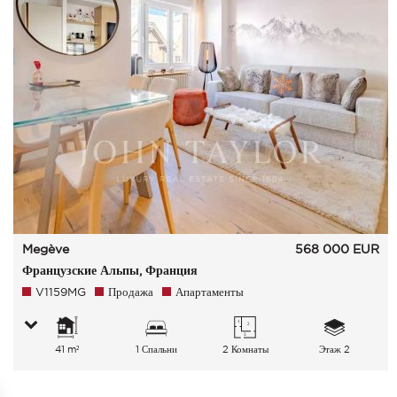
Megève
568 000
EUR
Французские Альпы, Франция
V1159MG
Продажа
Апартаменты
41 m²
1 Спальни
2 Комнаты
Этаж 2