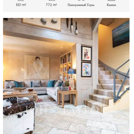
551 m²
772 m²
Панорамный Горы
Камин