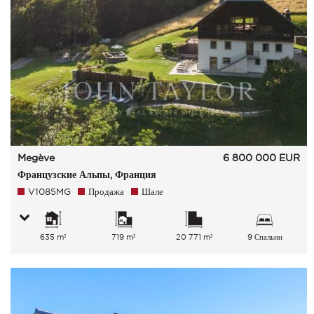
Megève
6 800 000
EUR
Французские Альпы, Франция
V1085MG
Продажа
Шале
635 m²
719 m²
20 771 m²
9 Спальни