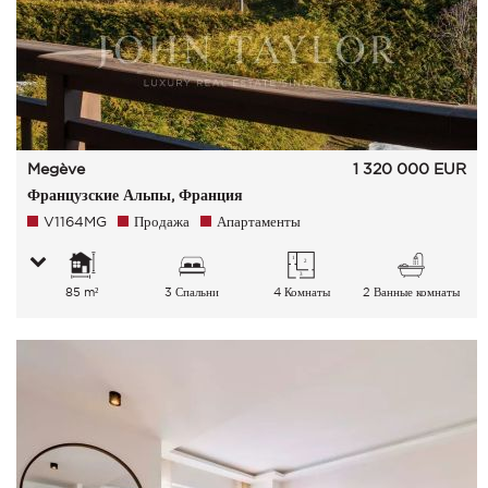
Megève
1 320 000
EUR
Французские Альпы, Франция
V1164MG
Продажа
Апартаменты
85 m²
3 Спальни
4 Комнаты
2 Ванные комнаты