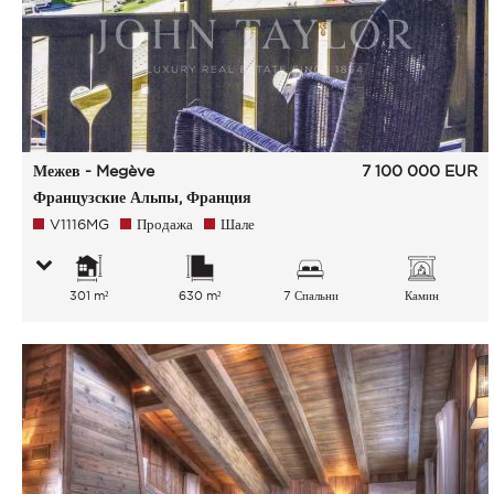
Межев - Megève
7 100 000
EUR
Французские Альпы, Франция
V1116MG
Продажа
Шале
301 m²
630 m²
7 Спальни
Камин