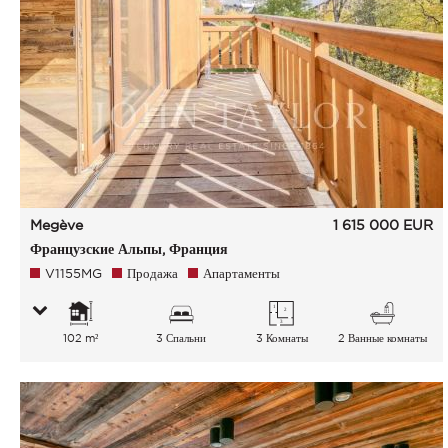
Megève
1 615 000
EUR
Французские Альпы, Франция
V1155MG
Продажа
Апартаменты
102 m²
3 Спальни
3 Комнаты
2 Ванные комнаты