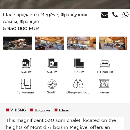
Шале продается Megève, Французские
Альпы, Франция
5 950 000
EUR
530 m²
530 m²
1 532 m²
6 Спальни
13 Комнаты
South
Обзорный Горы
Камин
V1115MG
Продажа
Шале