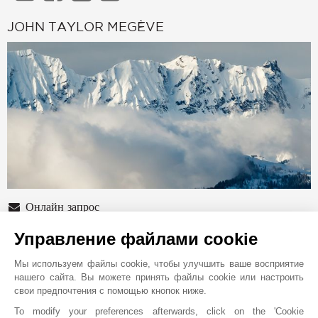
JOHN TAYLOR MEGÈVE
Онлайн запрос
+33 4 50 54 22 18
Управление файлами cookie
Расположение на карте
Мы используем файлы cookie, чтобы улучшить ваше восприятие
нашего сайта. Вы можете принять файлы cookie или настроить
1423 route Nationale
свои предпочтения с помощью кнопок ниже.
74120
МЕЖЕВ
To modify your preferences afterwards, click on the 'Cookie
Haute-Savoie
,
ФРАНЦИЯ