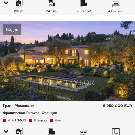
198 m²
247 m²
8 567 m²
4 Спальни
Видео
Грас - Plascassier
5 950 000
EUR
Французская Ривьера, Франция
V1437MGS
Продажа
Дом