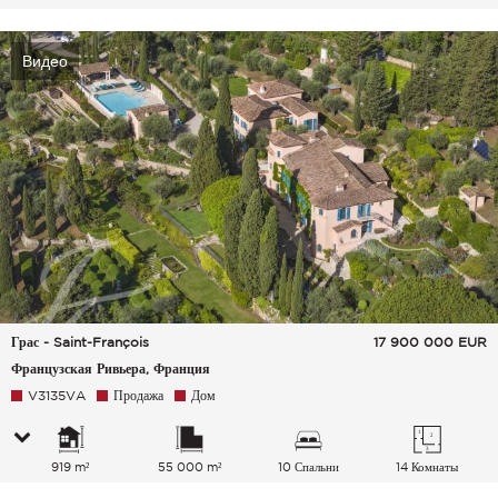
Видео
Грас - Saint-François
17 900 000
EUR
Французская Ривьера, Франция
V3135VA
Продажа
Дом
919 m²
55 000 m²
10 Спальни
14 Комнаты