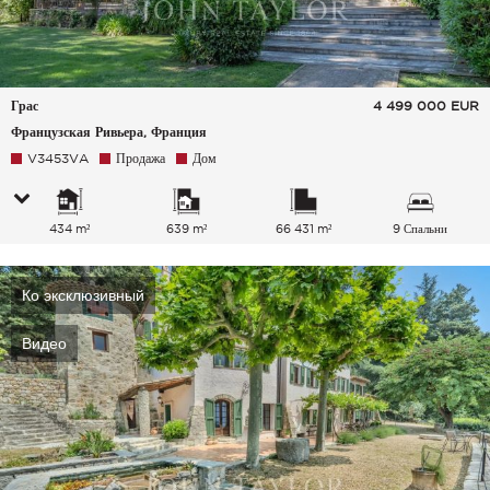
Грас
4 499 000
EUR
Французская Ривьера, Франция
V3453VA
Продажа
Дом
434 m²
639 m²
66 431 m²
9 Спальни
Ко эксклюзивный
Видео