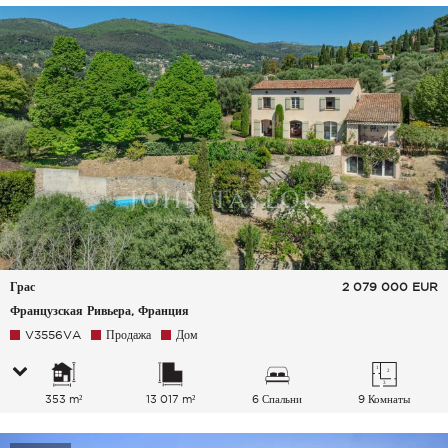
Грас
2 079 000
EUR
Французская Ривьера, Франция
V3556VA
Продажа
Дом
353 m²
13 017 m²
6 Спальни
9 Комнаты