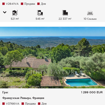
V2641VA
Продажа
Дом
521 m²
545 m²
22 337 m²
10 Спальни
Грас
1 299 000
EUR
Французская Ривьера, Франция
V3766VA
Продажа
Дом