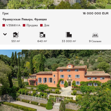
Грас
16 000 000
EUR
Французская Ривьера, Франция
V3566VA
Продажа
Дом
551 m²
640 m²
33 000 m²
9 Спальни