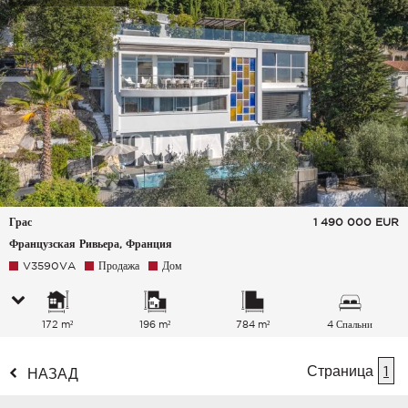
Грас
1 490 000
EUR
Французская Ривьера, Франция
V3590VA
Продажа
Дом
172 m²
196 m²
784 m²
4 Спальни
Страница
1
НАЗАД