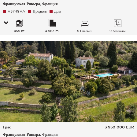
Французская Ривьера, Франция
V3749VA
Продажа
Дом
459 m²
4 963 m²
5 Спальни
9 Комнаты
Грас
3 950 000
EUR
Французская Ривьера, Франция