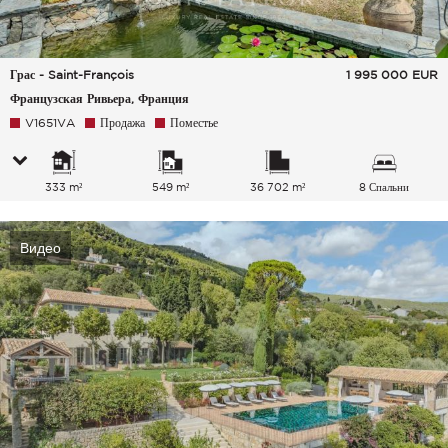
Грас - Saint-François
1 995 000
EUR
Французская Ривьера, Франция
V1651VA
Продажа
Поместье
333 m²
549 m²
36 702 m²
8 Спальни
Видео