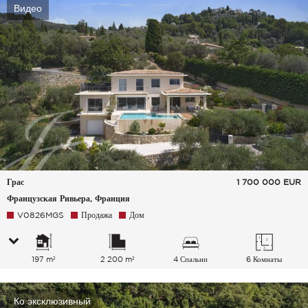
Видео
Грас
1 700 000
EUR
Французская Ривьера, Франция
V0826MGS
Продажа
Дом
197 m²
2 200 m²
4 Спальни
6 Комнаты
Ко эксклюзивный