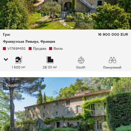
Грас
16 900 000
EUR
Французская Ривьера, Франция
V1769MGS
Продажа
Вилла
1 500 m²
28 131 m²
South
Панорамный
Парк Холмы
Видео