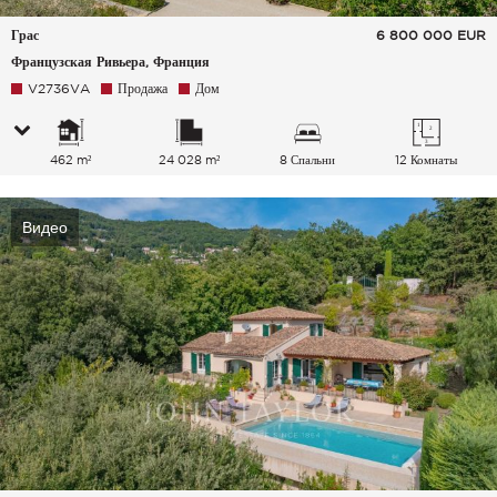
Грас
6 800 000
EUR
Французская Ривьера, Франция
V2736VA
Продажа
Дом
462 m²
24 028 m²
8 Спальни
12 Комнаты
Видео