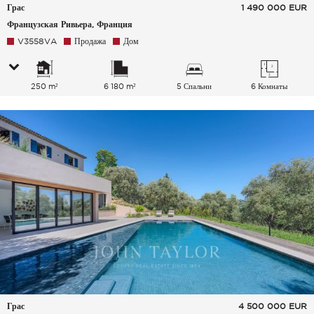
Грас
1 490 000
EUR
Французская Ривьера, Франция
V3558VA
Продажа
Дом
250 m²
6 180 m²
5 Спальни
6 Комнаты
Грас
4 500 000
EUR