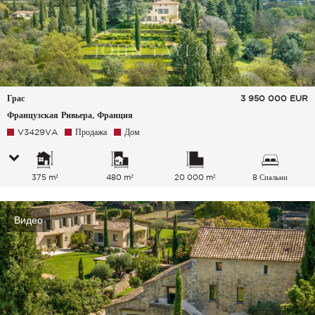
Грас
3 950 000
EUR
Французская Ривьера, Франция
V3429VA
Продажа
Дом
375 m²
480 m²
20 000 m²
8 Спальни
Видео