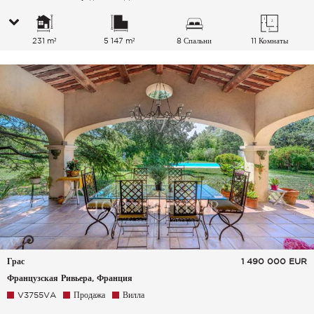
231 m²
5 147 m²
8 Спальни
11 Комнаты
Грас
1 490 000
EUR
Французская Ривьера, Франция
V3755VA
Продажа
Вилла