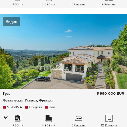
405 m²
5 386 m²
5 Спальни
9 Комнаты
Видео
Грас
5 990 000
EUR
Французская Ривьера, Франция
V3159VA
Продажа
Дом
730 m²
4 868 m²
5 Спальни
12 Комнаты