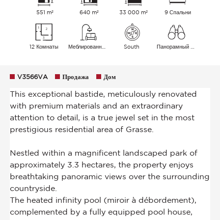
551 m²
640 m²
33 000 m²
9 Спальни
12 Комнаты
Меблированный
South
Панорамный Холмы Море
V3566VA
Продажа
Дом