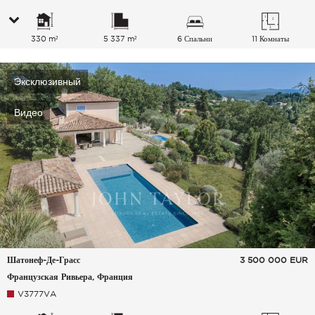
330 m²
5 337 m²
6 Спальни
11 Комнаты
Эксклюзивный
Видео
Шатонеф-Де-Грасс
3 500 000
EUR
Французская Ривьера, Франция
V3777VA