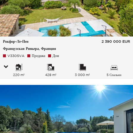
Рокфор-Ле-Пен
2 390 000
EUR
Французская Ривьера, Франция
V3305VA
Продажа
Дом
220 m²
428 m²
3 000 m²
5 Спальни