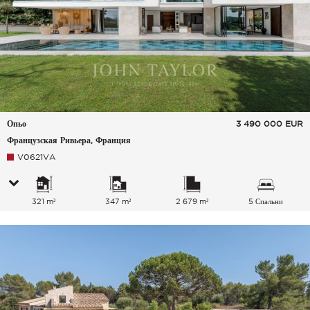
Опьо
3 490 000
EUR
Французская Ривьера, Франция
V0621VA
321 m²
347 m²
2 679 m²
5 Спальни