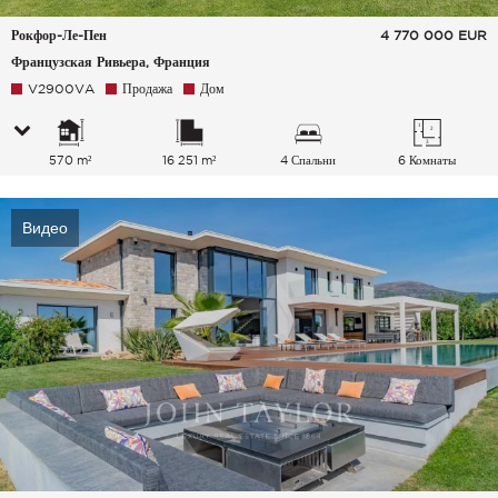
Рокфор-Ле-Пен
4 770 000
EUR
Французская Ривьера, Франция
V2900VA
Продажа
Дом
570 m²
16 251 m²
4 Спальни
6 Комнаты
Видео