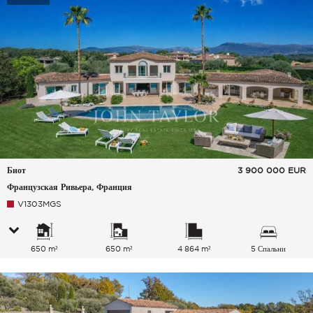
Биот
3 900 000
EUR
Французская Ривьера, Франция
V1303MGS
650 m²
650 m²
4 864 m²
5 Спальни