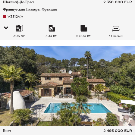
Шатонеф-Де-Грасс
2 350 000
EUR
Французская Ривьера, Франция
V3512VA
305 m²
504 m²
5 800 m²
7 Спальни
Биот
2 495 000
EUR