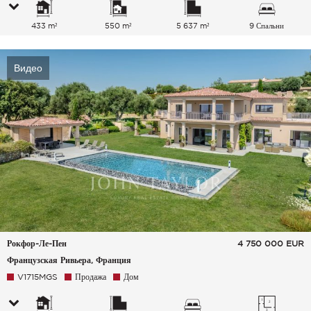
433 m²
550 m²
5 637 m²
9 Спальни
Видео
Рокфор-Ле-Пен
4 750 000
EUR
Французская Ривьера, Франция
V1715MGS
Продажа
Дом