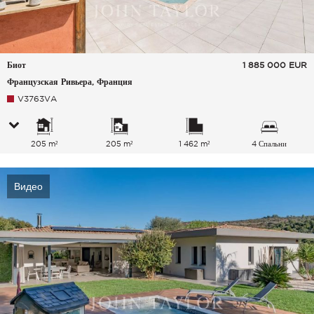
Биот
1 885 000
EUR
Французская Ривьера, Франция
V3763VA
205 m²
205 m²
1 462 m²
4 Спальни
Видео