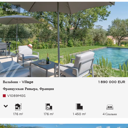
Видео
Вальбонн - Village
1 890 000
EUR
Французская Ривьера, Франция
V1089MGS
176 m²
176 m²
1 450 m²
4 Спальни