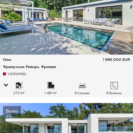
Опьо
1 995 000
EUR
Французская Ривьера, Франция
V0912MGS
273 m²
1 481 m²
6 Спальни
6 Комнаты
Видео