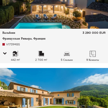
Вальбонн
3 290 000
EUR
Французская Ривьера, Франция
V1731MGS
442 m²
2 700 m²
5 Спальни
9 Комнаты