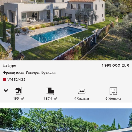
Ле Руре
1 995 000
EUR
Французская Ривьера, Франция
V1652MGS
195 m²
1 874 m²
4 Спальни
6 Комнаты