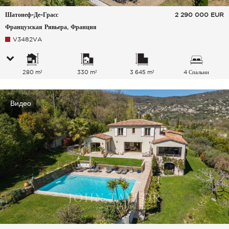
Шатонеф-Де-Грасс
2 290 000
EUR
Французская Ривьера, Франция
V3482VA
280 m²
330 m²
3 645 m²
4 Спальни
Видео