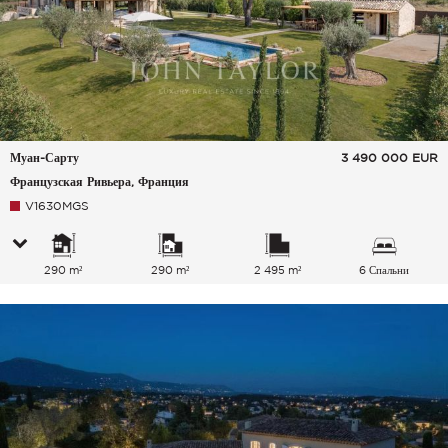
Муан-Сарту
3 490 000
EUR
Французская Ривьера, Франция
V1630MGS
290 m²
290 m²
2 495 m²
6 Спальни