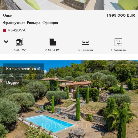
Опьо
1 995 000
EUR
Французская Ривьера, Франция
V3420VA
300 m²
2 500 m²
5 Спальни
7 Комнаты
Ко эксклюзивный
Видео