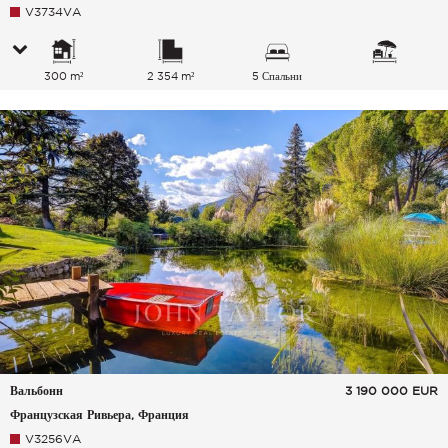
V3734VA
300 m²
2 354 m²
5 Спальни
Вальбонн
3 190 000
EUR
Французская Ривьера, Франция
V3256VA