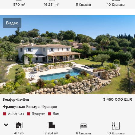
570 m²
16 251 m²
5 Спальни
10 Комнаты
Видео
Рокфор-Ле-Пен
3 450 000
EUR
Французская Ривьера, Франция
V2681CO
Продажа
Дом
417 m²
2 851 m²
6 Спальни
10 Комнаты