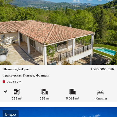
Шатонеф-Де-Грасс
1 395 000
EUR
Французская Ривьера, Франция
V3736VA
235 m²
236 m²
5 069 m²
4 Спальни
Видео