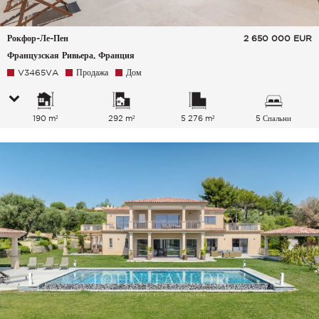
Рокфор-Ле-Пен
2 650 000
EUR
Французская Ривьера, Франция
V3465VA
Продажа
Дом
190 m²
292 m²
5 276 m²
5 Спальни