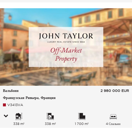
Вальбонн
2 980 000
EUR
Французская Ривьера, Франция
V3413VA
338 m²
338 m²
1 700 m²
4 Спальни