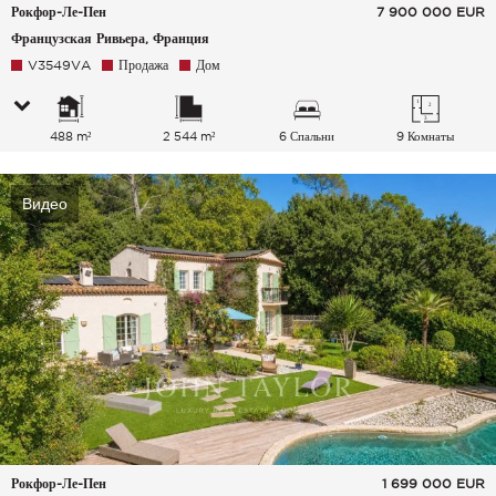
Рокфор-Ле-Пен
7 900 000
EUR
Французская Ривьера, Франция
V3549VA
Продажа
Дом
488 m²
2 544 m²
6 Спальни
9 Комнаты
Видео
Рокфор-Ле-Пен
1 699 000
EUR