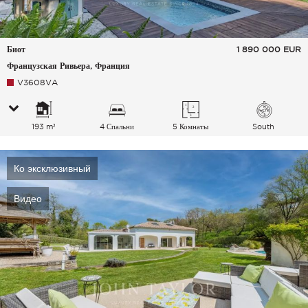
Биот
1 890 000
EUR
Французская Ривьера, Франция
V3608VA
193 m²
4 Спальни
5 Комнаты
South
Ко эксклюзивный
Видео