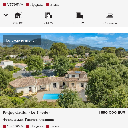
V3795VA
Продажа
Вилла
218 m²
219 m²
2 121 m²
5 Спальни
Ко эксклюзивный
Рокфор-Ле-Пен - Le Sinodon
1 590 000
EUR
Французская Ривьера, Франция
V3779VA
Продажа
Вилла