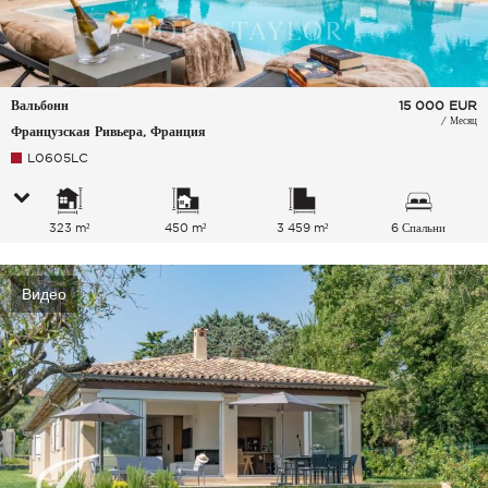
Вальбонн
15 000
EUR
/ Месяц
Французская Ривьера, Франция
L0605LC
323 m²
450 m²
3 459 m²
6 Спальни
Видео