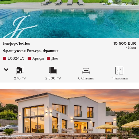
Рокфор-Ле-Пен
10 500
EUR
/ Месяц
Французская Ривьера, Франция
L0324LC
Аренда
Дом
276 m²
2 500 m²
6 Спальни
11 Комнаты