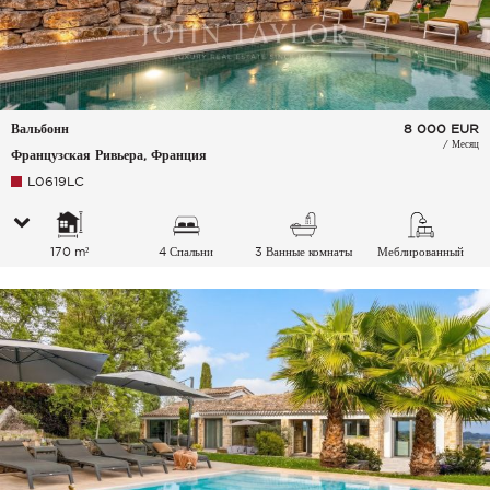
Вальбонн
8 000
EUR
/ Месяц
Французская Ривьера, Франция
L0619LC
170 m²
4 Спальни
3 Ванные комнаты
Меблированный