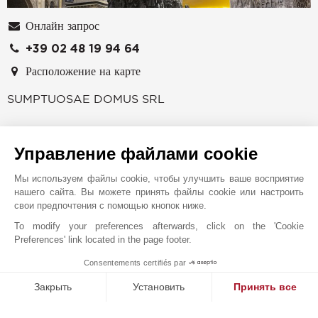
Онлайн запрос
+39 02 48 19 94 64
Расположение на карте
SUMPTUOSAE DOMUS SRL
26, Via A. Saffi
20123
МИЛАН
Управление файлами cookie
ИТАЛИЯ
Мы используем файлы cookie, чтобы улучшить ваше восприятие
JOHN TAYLOR - SAFFI
нашего сайта. Вы можете принять файлы cookie или настроить
свои предпочтения с помощью кнопок ниже.
Агентство John Taylor в Милане, расположенное
недалеко от Мадженты и знаменитой церкви Санта-
To modify your preferences afterwards, click on the 'Cookie
Preferences' link located in the page footer.
Мария-делле-Грацие, ждет клиентов в своих офисах,
расположенных на третьем этаже восхитительного
Consentements certifiés par
1
MAKE ENQUIRY
исторического здания. Наши превосходно
Закрыть
Установить
Принять все
обустроенные офисы – это высокий уровень, удобство
Платформа управления согласием: настройте свои параме
и конфиденциальность. Уникальное расположение и
Axeptio consent