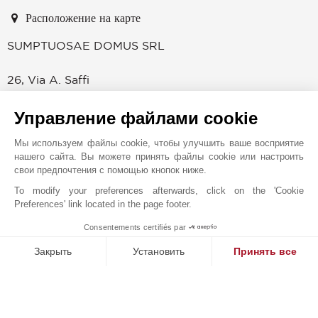
Расположение на карте
SUMPTUOSAE DOMUS SRL
26, Via A. Saffi
20123
МИЛАН
ИТАЛИЯ
Управление файлами cookie
JOHN TAYLOR - SAFFI
Мы используем файлы cookie, чтобы улучшить ваше восприятие
Агентство John Taylor в Милане, расположенное
нашего сайта. Вы можете принять файлы cookie или настроить
свои предпочтения с помощью кнопок ниже.
недалеко от Мадженты и знаменитой церкви Санта-
Мария-делле-Грацие, ждет клиентов в своих офисах,
To modify your preferences afterwards, click on the 'Cookie
Preferences' link located in the page footer.
расположенных на третьем этаже восхитительного
исторического здания. Наши превосходно
Consentements certifiés par
обустроенные офисы – это высокий уровень, удобство
MAKE ENQUIRY
Закрыть
Установить
Принять все
и конфиденциальность. Уникальное расположение и
обстановка, в которой работают опытные и
Платформа управления согласием: настройте свои параме
Axeptio consent
профессиональные специалисты, готовые предоставить
Наша платформа позволяет вам настраивать параметры ко
информационные и консалтинговые услуги в области