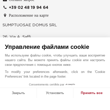
+39 02 48 19 94 64
Расположение на карте
SUMPTUOSAE DOMUS SRL
26, Via A. Saffi
20123
МИЛАН
Управление файлами cookie
ИТАЛИЯ
Мы используем файлы cookie, чтобы улучшить ваше восприятие
JOHN TAYLOR - SAFFI
нашего сайта. Вы можете принять файлы cookie или настроить
Агентство John Taylor в Милане, расположенное
свои предпочтения с помощью кнопок ниже.
недалеко от Мадженты и знаменитой церкви Санта-
To modify your preferences afterwards, click on the 'Cookie
Мария-делле-Грацие, ждет клиентов в своих офисах,
Preferences' link located in the page footer.
расположенных на третьем этаже восхитительного
Consentements certifiés par
исторического здания. Наши превосходно
MAKE ENQUIRY
обустроенные офисы – это высокий уровень, удобство
Закрыть
Установить
Принять все
и конфиденциальность. Уникальное расположение и
Платформа управления согласием: настройте свои параме
Axeptio consent
обстановка, в которой работают опытные и
Наша платформа позволяет вам настраивать параметры ко
профессиональные специалисты, готовые предоставить