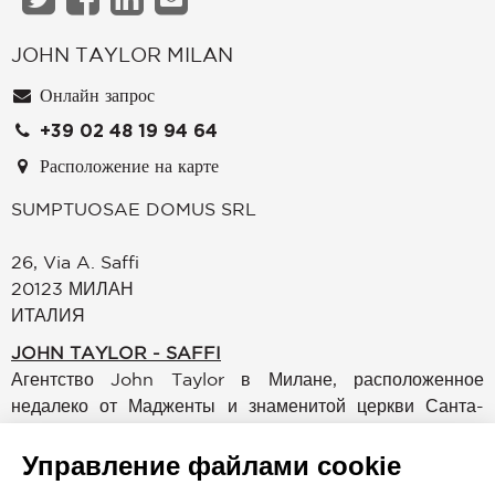
JOHN TAYLOR MILAN
Онлайн запрос
+39 02 48 19 94 64
Расположение на карте
SUMPTUOSAE DOMUS SRL
26, Via A. Saffi
20123
МИЛАН
ИТАЛИЯ
JOHN TAYLOR - SAFFI
Агентство John Taylor в Милане, расположенное
недалеко от Мадженты и знаменитой церкви Санта-
Мария-делле-Грацие, ждет клиентов в своих офисах,
расположенных на третьем этаже восхитительного
Управление файлами cookie
исторического здания. Наши превосходно