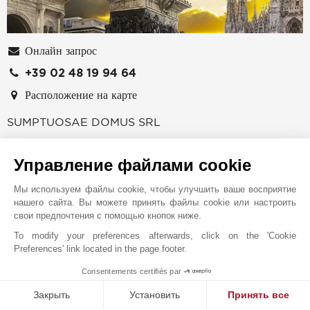
Онлайн запрос
+39 02 48 19 94 64
Расположение на карте
SUMPTUOSAE DOMUS SRL
26, Via A. Saffi
Управление файлами cookie
20123
МИЛАН
ИТАЛИЯ
Мы используем файлы cookie, чтобы улучшить ваше восприятие
нашего сайта. Вы можете принять файлы cookie или настроить
JOHN TAYLOR - SAFFI
свои предпочтения с помощью кнопок ниже.
Агентство John Taylor в Милане, расположенное
To modify your preferences afterwards, click on the 'Cookie
недалеко от Мадженты и знаменитой церкви Санта-
Preferences' link located in the page footer.
Мария-делле-Грацие, ждет клиентов в своих офисах,
Consentements certifiés par
1
расположенных на третьем этаже восхитительного
MAKE ENQUIRY
исторического здания. Наши превосходно
Закрыть
Установить
Принять все