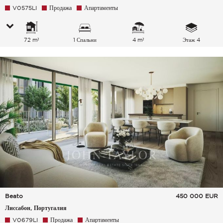
V0575LI
Продажа
Апартаменты
72 m²
1 Спальни
4 m²
Этаж 4
Beato
450 000
EUR
Лиссабон, Португалия
V0679LI
Продажа
Апартаменты