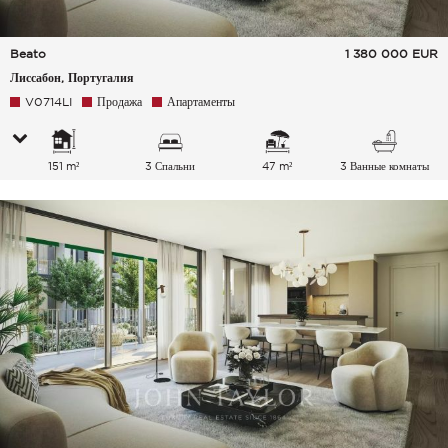
Beato
1 380 000
EUR
Лиссабон, Португалия
V0714LI
Продажа
Апартаменты
151 m²
3 Спальни
47 m²
3 Ванные комнаты