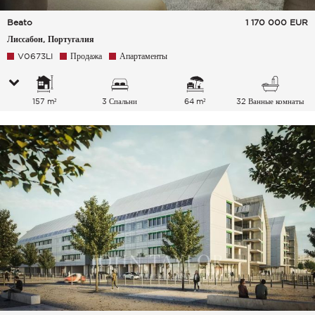
Beato
1 170 000
EUR
Лиссабон, Португалия
V0673LI
Продажа
Апартаменты
157 m²
3 Спальни
64 m²
32 Ванные комнаты