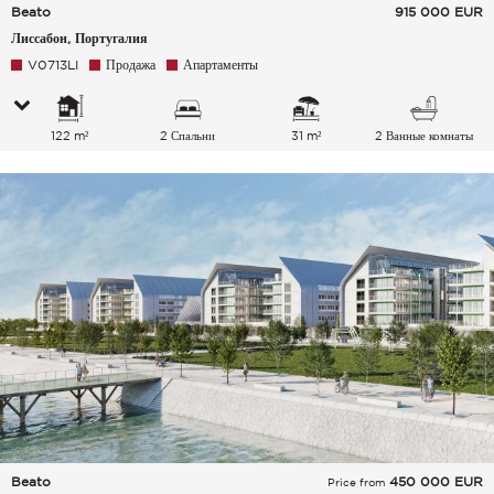
Beato
915 000
EUR
Лиссабон, Португалия
V0713LI
Продажа
Апартаменты
122 m²
2 Спальни
31 m²
2 Ванные комнаты
Beato
450 000
EUR
Price from