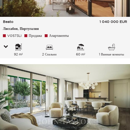
Beato
1 040 000
EUR
Лиссабон, Португалия
V0573LI
Продажа
Апартаменты
92 m²
2 Спальни
60 m²
1 Ванные комнаты