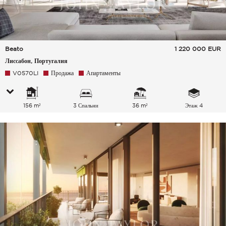
Beato
1 220 000
EUR
Лиссабон, Португалия
V0570LI
Продажа
Апартаменты
156 m²
3 Спальни
36 m²
Этаж 4