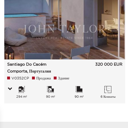
Santiago Do Cacém
320 000
EUR
Comporta, Португалия
V0352CP
Продажа
Здание
294 m²
90 m²
90 m²
6 Комнаты