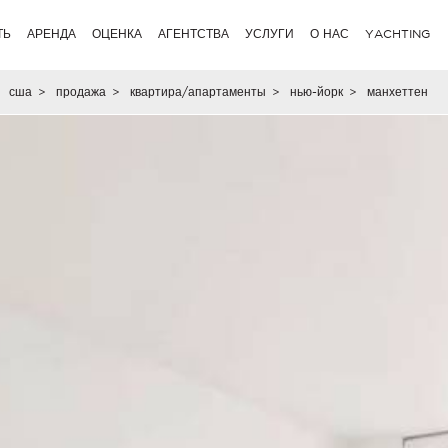
ТЬ
АРЕНДА
ОЦЕНКА
АГЕНТСТВА
УСЛУГИ
О НАС
YACHTING
сша
>
продажа
>
квартира/апартаменты
>
нью-йорк
>
манхеттен