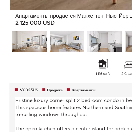
Апартаменты продается Манхеттен, Нью-Йорк
2 125 000
USD
1 116 sq ft
2 Спал
V0023US
Продажа
Апартаменты