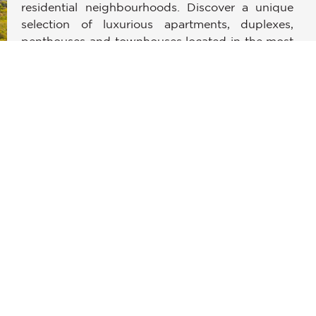
residential neighbourhoods. Discover a unique
конфиденциальности и управлять ими, обеспечивая соотве
selection of luxurious apartments, duplexes,
penthouses and townhouses located in the most
sought after areas of New York City, many
enjoying views of landmarks such as like the
Statue of Liberty, the Empire State Building,
Brooklyn Bridge, and Central Park. With more
than 1,400 agents across a dozen offices in
Manhattan and Brooklyn, Corcoran is the largest
and best-connected real estate firm in New York.
Year after year Corcoran turns in a stellar
performance in the always-competitive New
York City market, averaging one home sale every
hour. Let Corcoran put that kind of success to
work for you.