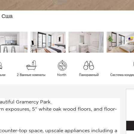
, Сша
ьни
2 Ванные комнаты
North
Панорамный
Cистема конди