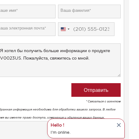
United
States
+1
* Связаться с агентом
бранная информация необходима для обработки вашего запроса. В любое
емя вы имеете право доступа, изменения и удаления ваших данных.
Hello !
I'm online.