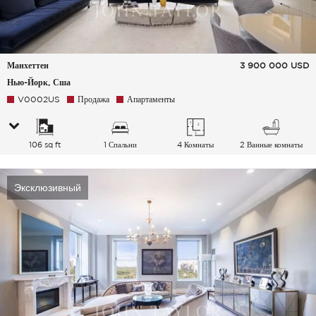
Манхеттен
3 900 000
USD
Нью-Йорк, Сша
V0002US
Продажа
Апартаменты
106 sq ft
1 Спальни
4 Комнаты
2 Ванные комнаты
Эксклюзивный