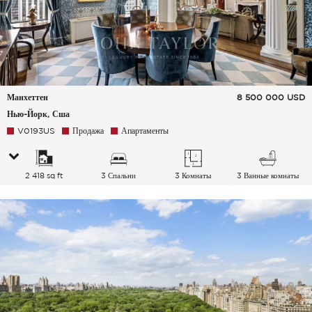
Манхеттен
8 500 000
USD
Нью-Йорк, Сша
V0193US
Продажа
Апартаменты
2 418 sq ft
3 Спальни
3 Комнаты
3 Ванные комнаты