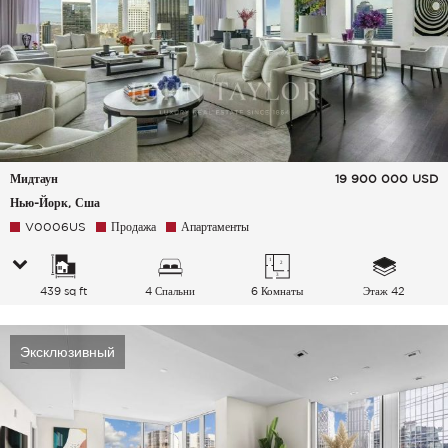
Мидтаун
19 900 000
USD
Нью-Йорк, Сша
V0006US
Продажа
Апартаменты
439 sq ft
4 Спальни
6 Комнаты
Этаж 42
Эксклюзивный