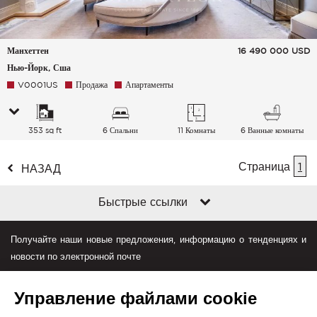
Манхеттен
16 490 000
USD
Нью-Йорк, Сша
V0001US
Продажа
Апартаменты
353 sq ft
6 Спальни
11 Комнаты
6 Ванные комнаты
Страница
1
НАЗАД
Быстрые ссылки
Получайте наши новые предложения, информацию о тенденциях и
новости по электронной почте
Управление файлами cookie