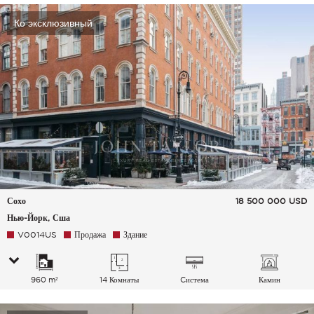
Ко эксклюзивный
Сохо
18 500 000
USD
Нью-Йорк, Сша
V0014US
Продажа
Здание
960 m²
14 Комнаты
Cистема
Камин
кондиционирования
воздуха