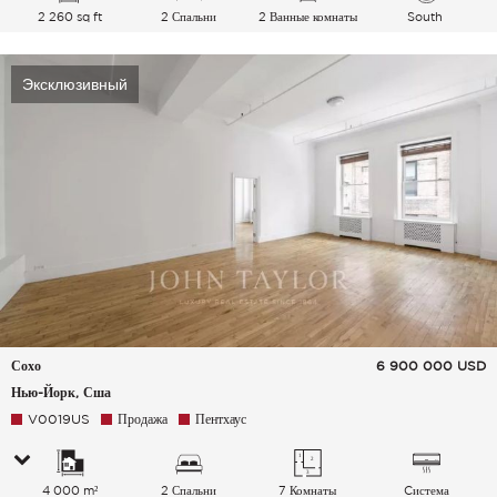
2 260 sq ft
2 Спальни
2 Ванные комнаты
South
Эксклюзивный
Сохо
6 900 000
USD
Нью-Йорк, Сша
V0019US
Продажа
Пентхаус
4 000 m²
2 Спальни
7 Комнаты
Cистема