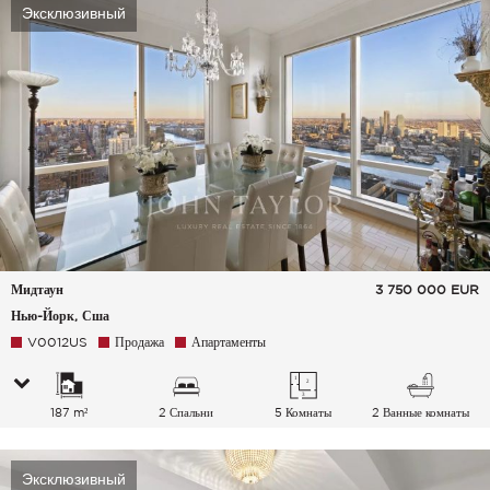
Эксклюзивный
Мидтаун
3 750 000
EUR
Нью-Йорк, Сша
V0012US
Продажа
Апартаменты
187 m²
2 Спальни
5 Комнаты
2 Ванные комнаты
Эксклюзивный