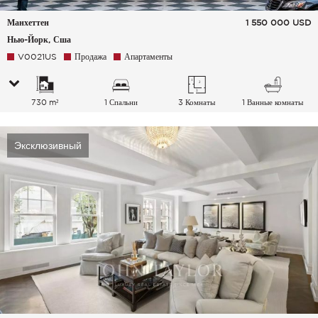
Манхеттен
1 550 000
USD
Нью-Йорк, Сша
V0021US
Продажа
Апартаменты
730 m²
1 Спальни
3 Комнаты
1 Ванные комнаты
Эксклюзивный