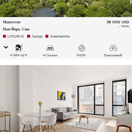
Манхеттен
38 000
USD
/ Месяц
Нью-Йорк, Сша
L0026US
Аренда
Апартаменты
4 064 sq ft
4 Спальни
North
Панорамный