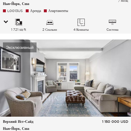
/ Месяц
Нью-Йорк, Сша
L0013US
Аренда
Апартаменты
1 721 sq ft
2 Спальни
4 Комнаты
Cистема
кондиционирования
воздуха
Эксклюзивный
Верхний Ист-Сайд
1 150 000
USD
Нью-Йорк, Сша