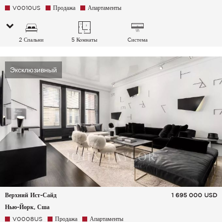
V0010US
Продажа
Апартаменты
2 Спальни
5 Комнаты
Cистема
кондиционирования
воздуха
Эксклюзивный
Верхний Ист-Сайд
1 695 000
USD
Нью-Йорк, Сша
V0008US
Продажа
Апартаменты