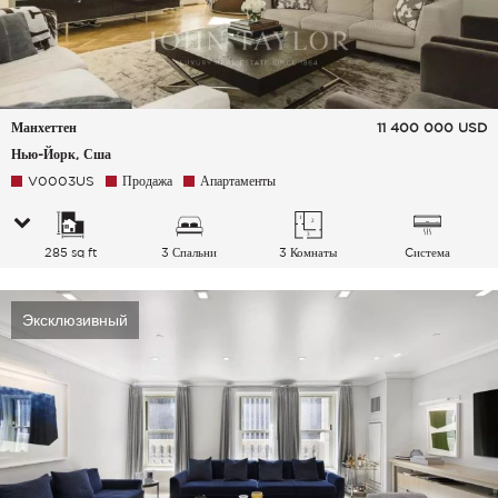
Манхеттен
11 400 000
USD
Нью-Йорк, Сша
V0003US
Продажа
Апартаменты
285 sq ft
3 Спальни
3 Комнаты
Cистема
кондиционирования
воздуха
Эксклюзивный