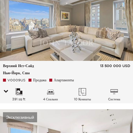
Верхний Ист-Сайд
13 500 000
USD
Нью-Йорк, Сша
V0009US
Продажа
Апартаменты
391 sq ft
4 Спальни
10 Комнаты
Cистема
кондиционирования
воздуха
Эксклюзивный