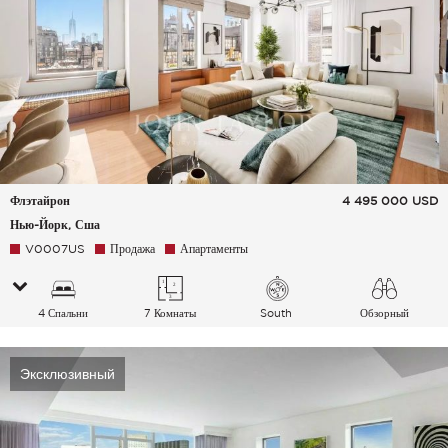
Флэтайрон
4 495 000
USD
Нью-Йорк, Сша
V0007US
Продажа
Апартаменты
4 Спальни
7 Комнаты
South
Обзорный
Эксклюзивный