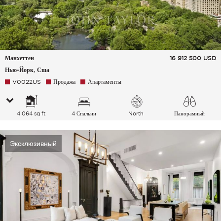
Манхеттен
16 912 500
USD
Нью-Йорк, Сша
V0022US
Продажа
Апартаменты
4 064 sq ft
4 Спальни
North
Панорамный
Эксклюзивный