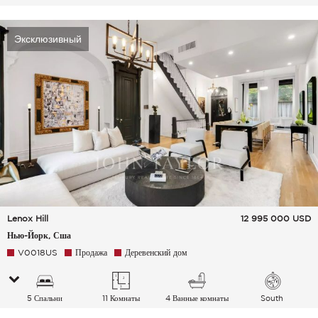
кондиционирования
воздуха
Эксклюзивный
Lenox Hill
12 995 000
USD
Нью-Йорк, Сша
V0018US
Продажа
Деревенский дом
5 Спальни
11 Комнаты
4 Ванные комнаты
South