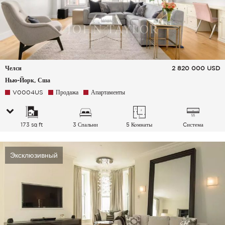
Челси
2 820 000
USD
Нью-Йорк, Сша
V0004US
Продажа
Апартаменты
173 sq ft
3 Спальни
5 Комнаты
Cистема
кондиционирования
воздуха
Эксклюзивный