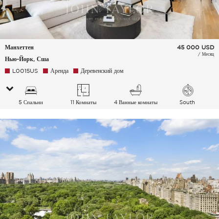
Манхеттен
45 000
USD
/ Месяц
Нью-Йорк, Сша
L0015US
Аренда
Деревенский дом
5 Спальни
11 Комнаты
4 Ванные комнаты
South