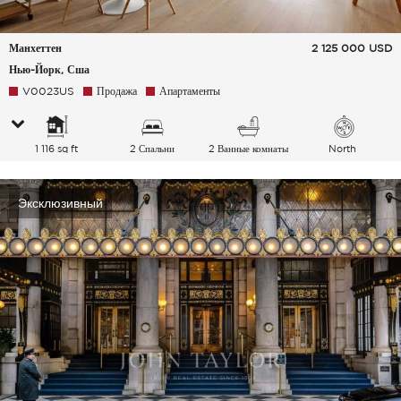
Манхеттен
2 125 000
USD
Нью-Йорк, Сша
V0023US
Продажа
Апартаменты
1 116 sq ft
2 Спальни
2 Ванные комнаты
North
Эксклюзивный