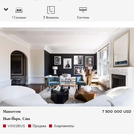
1 Спальни
3 Комнаты
Cистема
кондиционирования
воздуха
Манхеттен
7 500 000
USD
Нью-Йорк, Сша
V0028US
Продажа
Апартаменты