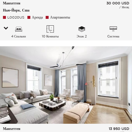
Манхеттен
30 000
USD
/ Месяц
Нью-Йорк, Сша
L0020US
Аренда
Апартаменты
4 Спальни
10 Комнаты
Этаж 2
Cистема
кондиционирования
воздуха
Манхеттен
13 950
USD