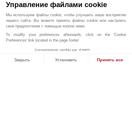
Управление файлами cookie
Мы используем файлы cookie, чтобы улучшить ваше восприятие
нашего сайта. Вы можете принять файлы cookie или настроить
JOHN TAYLOR MADRID SALAMANCA
свои предпочтения с помощью кнопок ниже.
To modify your preferences afterwards, click on the 'Cookie
Preferences' link located in the page footer.
Consentements certifiés par
1
MAKE ENQUIRY
Закрыть
Установить
Принять все
Платформа управления согласием: настройте свои параме
Axeptio consent
Наша платформа позволяет вам настраивать параметры ко
Онлайн запрос
+34 91 781 06 91
WhatsApp
Расположение на карте