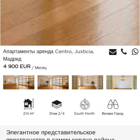
Апартаменты аренда Centro, Justicia,
Мадрид
4 900
EUR
/ Месяц
214 m²
Этаж 2/4
South North
Визави Город
Элегантное представительское
пространство в самом сердце района