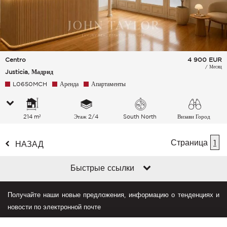
Centro
4 900
EUR
/ Месяц
Justicia, Мадрид
L0650MCH
Аренда
Апартаменты
214 m²
Этаж 2/4
South North
Визави Город
Страница
1
НАЗАД
Быстрые ссылки
Получайте наши новые предложения, информацию о тенденциях и
новости по электронной почте