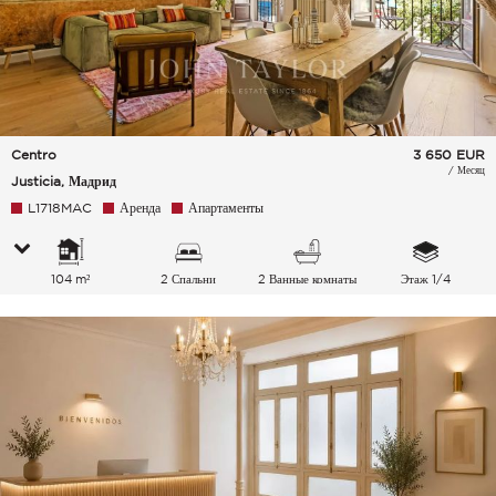
Centro
3 650
EUR
/ Месяц
Justicia, Мадрид
L1718MAC
Аренда
Апартаменты
104 m²
2 Спальни
2 Ванные комнаты
Этаж 1/4