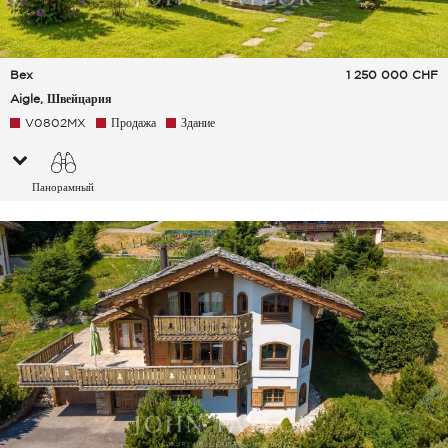
Bex
1 250 000
CHF
Aigle, Швейцария
V0802MX
Продажа
Здание
Панорамный
Небо Сельская
местность Холмы Горы