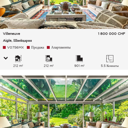
Villeneuve
1 800 000
CHF
Aigle, Швейцария
V0756MX
Продажа
Апартаменты
212 m²
212 m²
901 m²
5.5 Комнаты