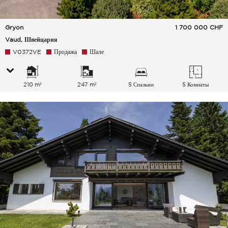
Gryon
1 700 000
CHF
Vaud, Швейцария
V0372VE
Продажа
Шале
210 m²
247 m²
5 Спальни
5 Комнаты