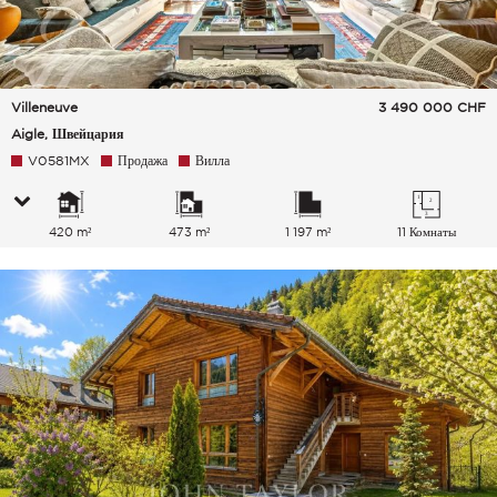
Villeneuve
3 490 000
CHF
Aigle, Швейцария
V0581MX
Продажа
Вилла
420 m²
473 m²
1 197 m²
11 Комнаты