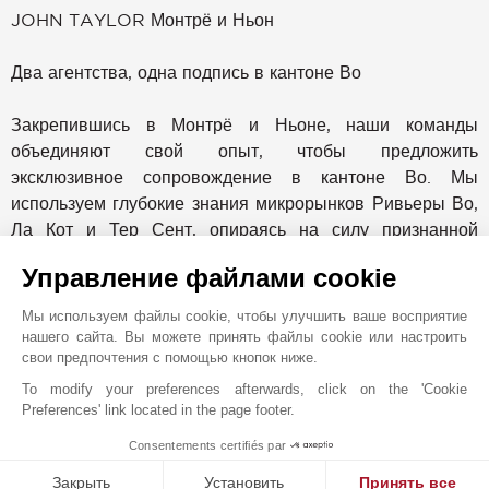
JOHN TAYLOR Монтрё и Ньон
Два агентства, одна подпись в кантоне Во
Закрепившись в Монтрё и Ньоне, наши команды
объединяют свой опыт, чтобы предложить
эксклюзивное сопровождение в кантоне Во. Мы
используем глубокие знания микрорынков Ривьеры Во,
Ла Кот и Тер Сент, опираясь на силу признанной
международной сети.
Управление файлами cookie
Лидер в сфере услуг с элитной недвижимостью уже
Мы используем файлы cookie, чтобы улучшить ваше восприятие
более 150 лет, John Taylor представлен более чем в 12
нашего сайта. Вы можете принять файлы cookie или настроить
свои предпочтения с помощью кнопок ниже.
странах и имеет офисы в престижных направлениях,
таких как Монако, Канны, Сен-Тропе, Париж,
To modify your preferences afterwards, click on the 'Cookie
Preferences' link located in the page footer.
Куршевель, Дубай, Милан, Прага, Мадрид, Вербье,
Гштаад, а также Женева. Это международное
Consentements certifiés par
1
MAKE ENQUIRY
присутствие позволяет нам предлагать клиентам
Закрыть
Установить
Принять все