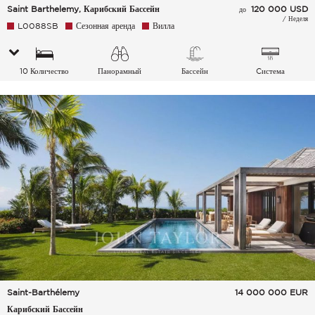
Saint Barthelemy, Карибский Бассейн
120 000 USD
до
/ Неделя
L0088SB
Сезонная аренда
Вилла
10 Количество
Панорамный
Бассейн
Cистема
спальных мест
Плавательный
кондиционирования
бассейн Море
воздуха
Saint-Barthélemy
14 000 000
EUR
Карибский Бассейн