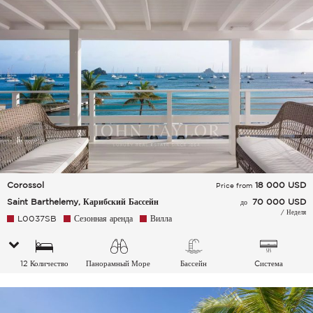
Corossol
18 000
USD
Price from
Saint Barthelemy, Карибский Бассейн
70 000 USD
до
/ Неделя
L0037SB
Сезонная аренда
Вилла
12 Количество
Панорамный Море
Бассейн
Cистема
спальных мест
кондиционирования
воздуха