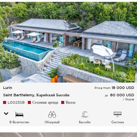
Lurin
18 000
USD
Price from
Saint Barthelemy, Карибский Бассейн
80 000 USD
до
/ Неделя
L0023SB
Сезонная аренда
Вилла
6 Количество
Обзорный
Бассейн
Cистема
спальных мест
кондиционирования
воздуха