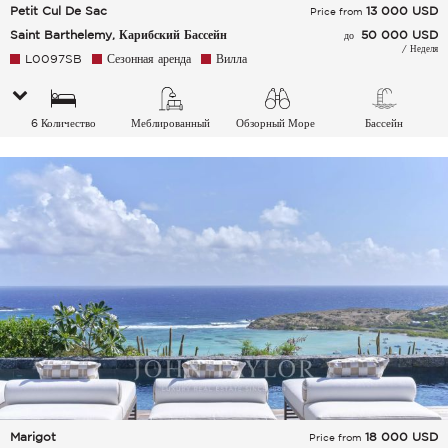
Petit Cul De Sac
13 000
USD
Price from
Saint Barthelemy, Карибский Бассейн
50 000 USD
до
/ Неделя
L0097SB
Сезонная аренда
Вилла
6 Количество
Меблированный
Обзорный Море
Бассейн
спальных мест
Marigot
18 000
USD
Price from