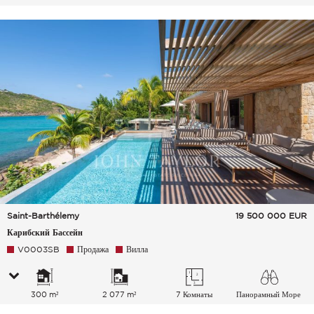
спальных мест
Saint-Barthélemy
19 500 000
EUR
Карибский Бассейн
V0003SB
Продажа
Вилла
300 m²
2 077 m²
7 Комнаты
Панорамный Море