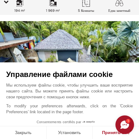
194 m²
1 969 m²
5 Комнаты
Едва заметный
Море
Управление файлами cookie
Мы используем файлы cookie, чтобы улучшить ваше восприятие
нашего сайта. Вы можете принять файлы cookie или настроить
свои предпочтения с помощью кнопок ниже.
To modify your preferences afterwards, click on the 'Cookie
Saint-Barthélemy
5 250 000
EUR
Preferences' link located in the page footer.
Карибский Бассейн
1
Consentements certifiés par
V0021SB
Продажа
Вилла
Закрыть
Установить
Принять все