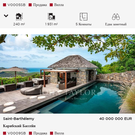
V0005SB
Продажа
Вилла
240 m²
1 931 m²
5 Комнаты
Едва заметный
Море
Saint-Barthélemy
40 000 000
EUR
Карибский Бассейн
V0009SB
Продажа
Вилла