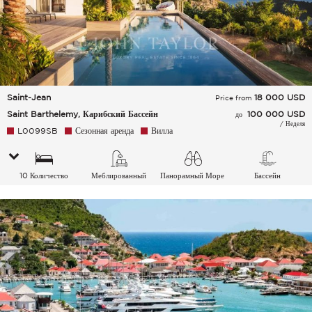
Saint-Jean
18 000
USD
Price from
Saint Barthelemy, Карибский Бассейн
100 000 USD
до
/ Неделя
L0099SB
Сезонная аренда
Вилла
10 Количество
Меблированный
Панорамный Море
Бассейн
спальных мест