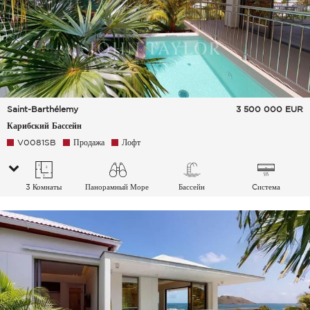
Saint-Barthélemy
3 500 000
EUR
Карибский Бассейн
V0081SB
Продажа
Лофт
3 Комнаты
Панорамный Море
Бассейн
Cистема
кондиционирования
воздуха