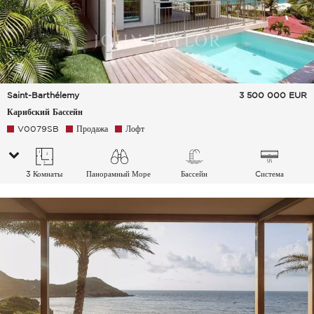
Saint-Barthélemy
3 500 000
EUR
Карибский Бассейн
V0079SB
Продажа
Лофт
3 Комнаты
Панорамный Море
Бассейн
Cистема
кондиционирования
воздуха