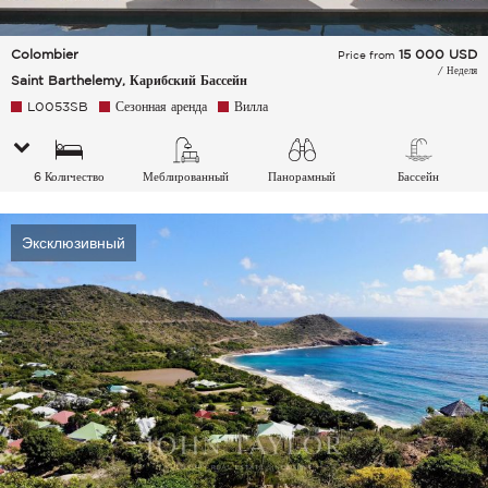
Colombier
15 000
USD
Price from
/ Неделя
Saint Barthelemy, Карибский Бассейн
L0053SB
Сезонная аренда
Вилла
6 Количество
Меблированный
Панорамный
Бассейн
спальных мест
Эксклюзивный