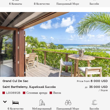
6 Комнаты
8 Количество
Панорамный Море
Бассейн
спальных мест
Grand Cul De Sac
8 000
USD
Price from
Saint Barthelemy, Карибский Бассейн
35 000 USD
до
/ Неделя
L0089SB
Сезонная аренда
Вилла
6 Количество
Меблированный
Панорамный Море
Бассейн