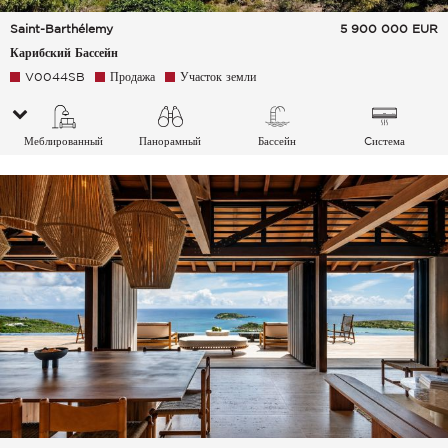
Saint-Barthélemy
5 900 000
EUR
Карибский Бассейн
V0044SB
Продажа
Участок земли
Меблированный
Панорамный
Бассейн
Cистема
кондиционирования
воздуха