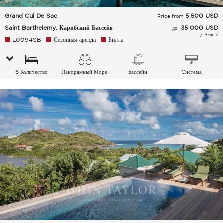
Grand Cul De Sac
5 500
USD
Price from
Saint Barthelemy, Карибский Бассейн
35 000 USD
до
/ Неделя
L0094SB
Сезонная аренда
Вилла
6 Количество
Панорамный Море
Бассейн
Cистема
спальных мест
кондиционирования
воздуха