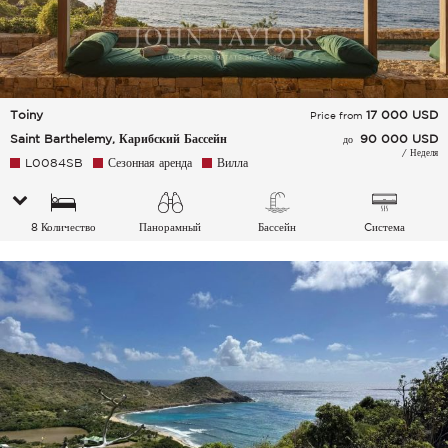
Toiny
17 000
USD
Price from
Saint Barthelemy, Карибский Бассейн
90 000 USD
до
/ Неделя
L0084SB
Сезонная аренда
Вилла
8 Количество
Панорамный
Бассейн
Cистема
спальных мест
кондиционирования
воздуха