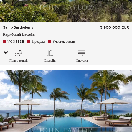
Saint-Barthélemy
3 900 000
EUR
Карибский Бассейн
V0055SB
Продажа
Участок земли
Панорамный
Бассейн
Cистема
кондиционирования
воздуха