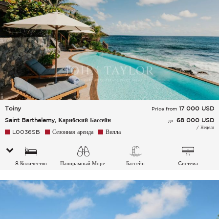
Toiny
17 000
USD
Price from
Saint Barthelemy, Карибский Бассейн
68 000 USD
до
/ Неделя
L0036SB
Сезонная аренда
Вилла
8 Количество
Панорамный Море
Бассейн
Cистема
спальных мест
кондиционирования
воздуха