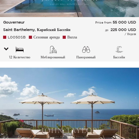
Gouverneur
55 000
USD
Price from
Saint Barthelemy, Карибский Бассейн
225 000 USD
до
/ Неделя
L0050SB
Сезонная аренда
Вилла
12 Количество
Меблированный
Панорамный
Бассейн
спальных мест