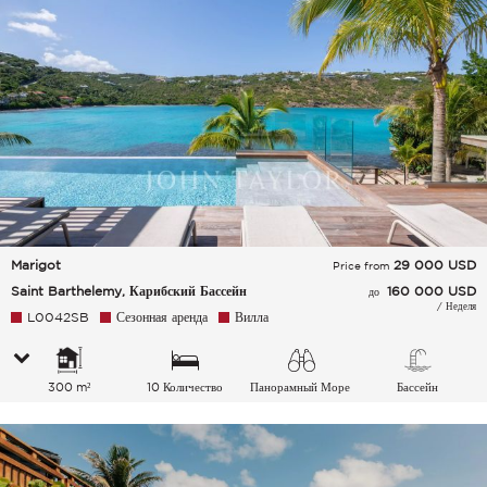
Marigot
29 000
USD
Price from
Saint Barthelemy, Карибский Бассейн
160 000 USD
до
/ Неделя
L0042SB
Сезонная аренда
Вилла
300 m²
10 Количество
Панорамный Море
Бассейн
спальных мест