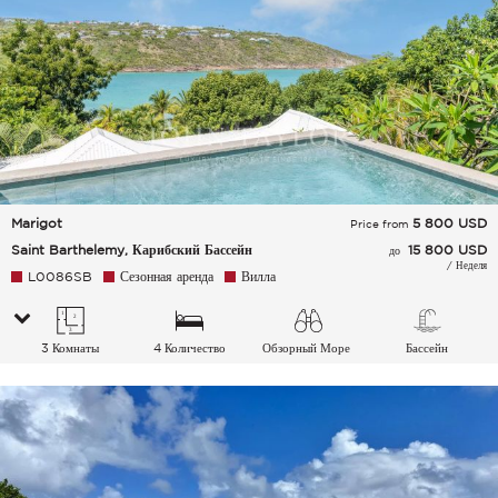
Marigot
5 800
USD
Price from
Saint Barthelemy, Карибский Бассейн
15 800 USD
до
/ Неделя
L0086SB
Сезонная аренда
Вилла
3 Комнаты
4 Количество
Обзорный Море
Бассейн
спальных мест