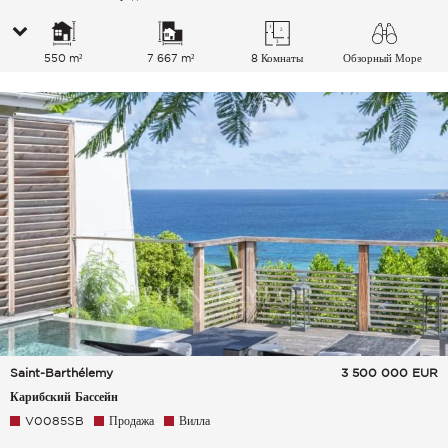
550 m²
7 667 m²
8 Комнаты
Обзорный Море
Saint-Barthélemy
3 500 000
EUR
Карибский Бассейн
V0085SB
Продажа
Вилла