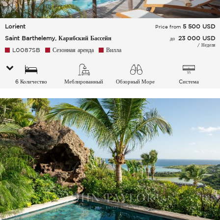
Lorient
5 500
USD
Price from
Saint Barthelemy, Карибский Бассейн
23 000 USD
до
/ Неделя
L0087SB
Сезонная аренда
Вилла
6 Количество
Меблированный
Обзорный Море
Cистема
спальных мест
кондиционирования
воздуха