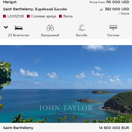
Marigot
110 000
USD
Price from
Saint Barthelemy, Карибский Бассейн
352 000 USD
до
/ Неделя
L0052SB
Сезонная аренда
Вилла
22 Количество
Панорамный
Бассейн
Cистема
спальных мест
кондиционирования
воздуха
Saint-Barthélemy
14 500 000
EUR