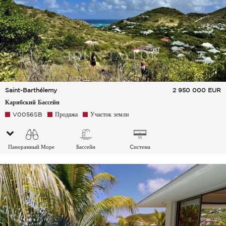
Saint-Barthélemy
2 950 000
EUR
Карибский Бассейн
V0056SB
Продажа
Участок земли
Панорамный Море
Бассейн
Cистема
кондиционирования
воздуха