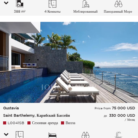
388 m²
4 Комнаты
Меблированный
Панорамный Море
Gustavia
75 000
USD
Price from
Saint Barthelemy, Карибский Бассейн
330 000 USD
до
/ Месяц
L0041SB
Сезонная аренда
Вилла