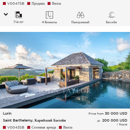
V0047SB
Продажа
Вилла
714 m²
4 Комнаты
Панорамный
Бассейн
Lurin
30 000
USD
Price from
Saint Barthelemy, Карибский Бассейн
200 000 USD
до
/ Неделя
V0043SB
Сезонная аренда
Вилла