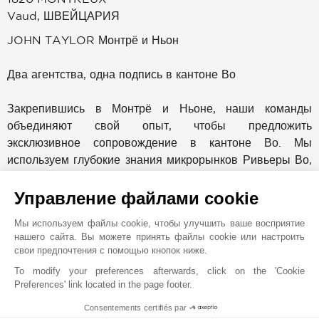
Vaud
,
ШВЕЙЦАРИЯ
JOHN TAYLOR Монтрё и Ньон
Два агентства, одна подпись в кантоне Во
Закрепившись в Монтрё и Ньоне, наши команды
объединяют свой опыт, чтобы предложить
эксклюзивное сопровождение в кантоне Во. Мы
используем глубокие знания микрорынков Ривьеры Во,
Ла Кот и Тер Сент, опираясь на силу признанной
международной сети.
Управление файлами cookie
Мы используем файлы cookie, чтобы улучшить ваше восприятие
Лидер в сфере услуг с элитной недвижимостью уже
нашего сайта. Вы можете принять файлы cookie или настроить
более 150 лет, John Taylor представлен более чем в 12
свои предпочтения с помощью кнопок ниже.
странах и имеет офисы в престижных направлениях,
To modify your preferences afterwards, click on the 'Cookie
таких как Монако, Канны, Сен-Тропе, Париж,
Preferences' link located in the page footer.
Куршевель, Дубай, Милан, Прага, Мадрид, Вербье,
Consentements certifiés par
Гштаад, а также Женева. Это международное
1