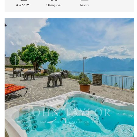
4 373 m²
Обзорный
Камин
Озеро Город Горы