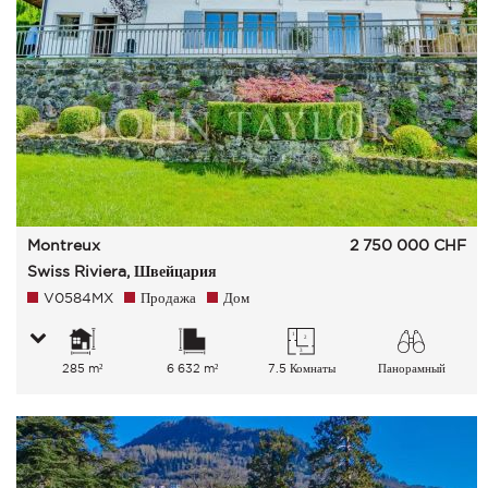
Montreux
2 750 000
CHF
Swiss Riviera, Швейцария
V0584MX
Продажа
Дом
285 m²
6 632 m²
7.5 Комнаты
Панорамный
Озеро Сельская
местность Город Горы