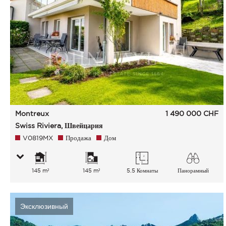
Montreux
1 490 000
CHF
Swiss Riviera, Швейцария
V0819MX
Продажа
Дом
145 m²
145 m²
5.5 Комнаты
Панорамный
Эксклюзивный