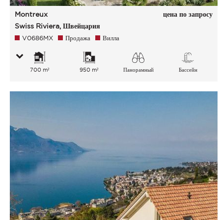
Montreux
цена по запросу
Swiss Riviera, Швейцария
V0686MX
Продажа
Вилла
700 m²
950 m²
Панорамный
Бассейн
Озеро Горы