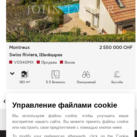
Montreux
2 550 000
CHF
Swiss Riviera, Швейцария
V0340MX
Продажа
Вилла
180 m²
5.5 Комнаты
Панорамный
Бассейн
Озеро Город Горы
НАЗАД
Управление файлами cookie
Мы используем файлы cookie, чтобы улучшить ваше
восприятие нашего сайта. Вы можете принять файлы cookie
или настроить свои предпочтения с помощью кнопок ниже.
To modify your preferences afterwards, click on the 'Cookie