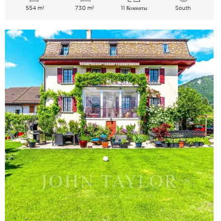
554 m²
730 m²
11 Комнаты
South