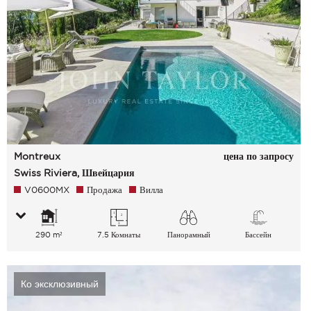
Montreux
цена по запросу
Swiss Riviera, Швейцария
V0600MX
Продажа
Вилла
290 m²
7.5 Комнаты
Панорамный
Бассейн
Озеро Сельская
местность Горы
Ко эксклюзивный