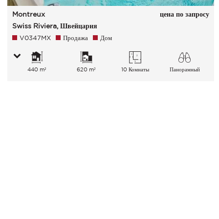
Montreux
цена по запросу
Swiss Riviera, Швейцария
V0347MX
Продажа
Дом
440 m²
620 m²
10 Комнаты
Панорамный
Озеро Город Горы