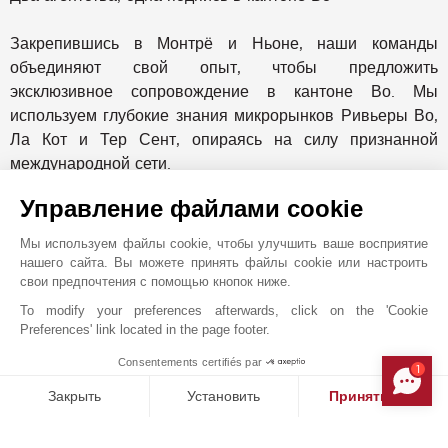
Закрепившись в Монтрё и Ньоне, наши команды
объединяют свой опыт, чтобы предложить
эксклюзивное сопровождение в кантоне Во. Мы
используем глубокие знания микрорынков Ривьеры Во,
Ла Кот и Тер Сент, опираясь на силу признанной
международной сети.
Управление файлами cookie
Лидер в сфере услуг с элитной недвижимостью уже
более 150 лет, John Taylor представлен более чем в 12
Мы используем файлы cookie, чтобы улучшить ваше восприятие
странах и имеет офисы в престижных направлениях,
нашего сайта. Вы можете принять файлы cookie или настроить
свои предпочтения с помощью кнопок ниже.
таких как Монако, Канны, Сен-Тропе, Париж,
Куршевель, Дубай, Милан, Прага, Мадрид, Вербье,
To modify your preferences afterwards, click on the 'Cookie
Preferences' link located in the page footer.
Гштаад, а также Женева. Это международное
присутствие позволяет нам предлагать клиентам
Consentements certifiés par
1
расширенный доступ к уникальной и исключительной
MAKE ENQUIRY
Закрыть
Установить
Принять все
недвижимости — как на рынке, так и вне рынка.
Платформа управления согласием: настройте свои параме
Axeptio consent