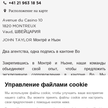
+41 21 963 18 54
Расположение на карте
Avenue du Casino 10
1820
MONTREUX
Vaud
,
ШВЕЙЦАРИЯ
JOHN TAYLOR Монтрё и Ньон
Два агентства, одна подпись в кантоне Во
Закрепившись в Монтрё и Ньоне, наши команды
объединяют свой опыт, чтобы предложить
эксклюзивное сопровождение в кантоне Во. Мы
используем глубокие знания микрорынков Ривьеры Во,
Управление файлами cookie
Ла Кот и Тер Сент, опираясь на силу признанной
международной сети.
Мы используем файлы cookie, чтобы улучшить ваше восприятие
нашего сайта. Вы можете принять файлы cookie или настроить
свои предпочтения с помощью кнопок ниже.
Лидер в сфере услуг с элитной недвижимостью уже