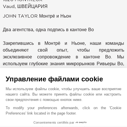
Vaud
,
ШВЕЙЦАРИЯ
JOHN TAYLOR Монтрё и Ньон
Два агентства, одна подпись в кантоне Во
Закрепившись в Монтрё и Ньоне, наши команды
объединяют свой опыт, чтобы предложить
эксклюзивное сопровождение в кантоне Во. Мы
используем глубокие знания микрорынков Ривьеры Во,
Ла Кот и Тер Сент, опираясь на силу признанной
международной сети.
Управление файлами cookie
Мы используем файлы cookie, чтобы улучшить ваше восприятие
Лидер в сфере услуг с элитной недвижимостью уже
нашего сайта. Вы можете принять файлы cookie или настроить
более 150 лет, John Taylor представлен более чем в 12
свои предпочтения с помощью кнопок ниже.
странах и имеет офисы в престижных направлениях,
To modify your preferences afterwards, click on the 'Cookie
таких как Монако, Канны, Сен-Тропе, Париж,
Preferences' link located in the page footer.
Куршевель, Дубай, Милан, Прага, Мадрид, Вербье,
Consentements certifiés par
Гштаад, а также Женева. Это международное