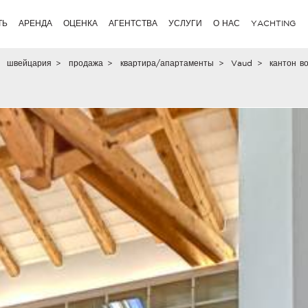
ТЬ
АРЕНДА
ОЦЕНКА
АГЕНТСТВА
УСЛУГИ
О НАС
YACHTING
швейцария
>
продажа
>
квартира/апартаменты
>
Vaud
>
кантон в