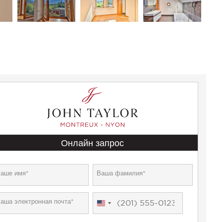
Онлайн запрос
United
States