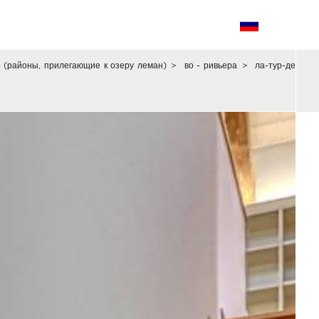
о (районы, прилегающие к озеру леман)
>
во - ривьера
>
ла-тур-де