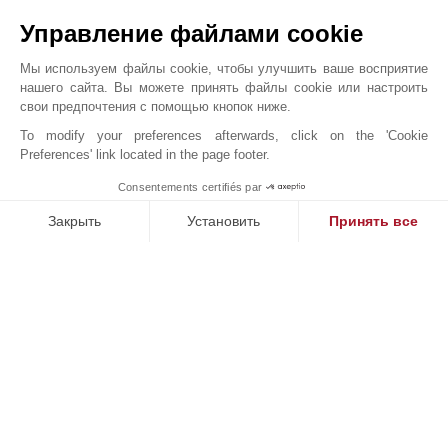
Управление файлами cookie
Мы используем файлы cookie, чтобы улучшить ваше восприятие
нашего сайта. Вы можете принять файлы cookie или настроить
свои предпочтения с помощью кнопок ниже.
To modify your preferences afterwards, click on the 'Cookie
Preferences' link located in the page footer.
ВИЛЛА СОНГЕ
Consentements certifiés par
John Taylor Cap Ferret - L0091CF
Закрыть
Установить
Принять все
Платформа управления согласием: настройте свои параме
Axeptio consent
Наша платформа позволяет вам настраивать параметры ко
НАШИ УСПЕХИ
ПРОДАНО
П
кт