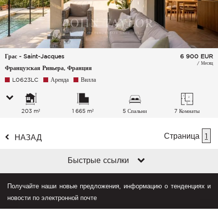
Грас - Saint-Jacques
6 900
EUR
/ Месяц
Французская Ривьера, Франция
L0623LC
Аренда
Вилла
203 m²
1 665 m²
5 Спальни
7 Комнаты
Страница
1
НАЗАД
Быстрые ссылки
Получайте наши новые предложения, информацию о тенденциях и
новости по электронной почте