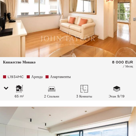
Княжество Монако
8 000
EUR
/ Месяц
L1934MC
Аренда
Апартаменты
65 m²
2 Спальни
3 Комнаты
Этаж 9/19