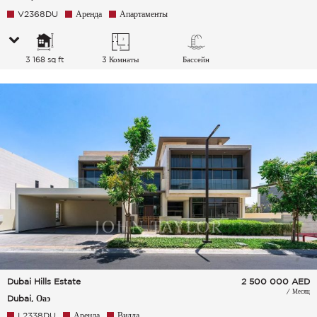
V2368DU
Аренда
Апартаменты
3 168 sq ft
3 Комнаты
Бассейн
Dubai Hills Estate
2 500 000
AED
/ Месяц
Dubai, Оаэ
L2338DU
Аренда
Вилла