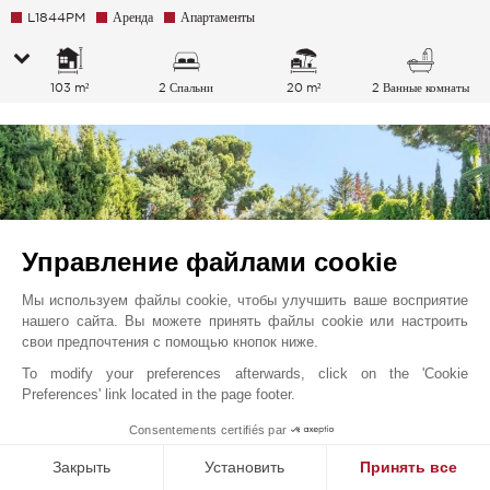
L1844PM
Аренда
Апартаменты
103 m²
2 Спальни
20 m²
2 Ванные комнаты
Управление файлами cookie
Мы используем файлы cookie, чтобы улучшить ваше восприятие
нашего сайта. Вы можете принять файлы cookie или настроить
свои предпочтения с помощью кнопок ниже.
To modify your preferences afterwards, click on the 'Cookie
Preferences' link located in the page footer.
1
Consentements certifiés par
Chamartin
28 000
EUR
/ Месяц
El Viso, Мадрид
Закрыть
Установить
Принять все
L1362MAC
Аренда
Дом