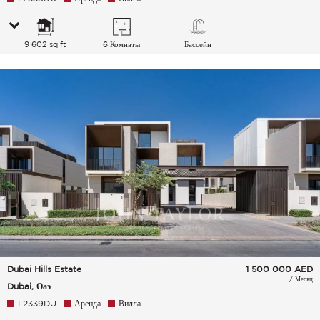
9 602 sq ft
6 Комнаты
Бассейн
Dubai Hills Estate
1 500 000
AED
/ Месяц
Dubai, Оаэ
L2339DU
Аренда
Вилла