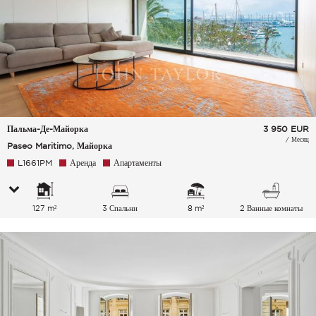
Пальма-Де-Майорка
3 950
EUR
/ Месяц
Paseo Maritimo, Майорка
L1661PM
Аренда
Апартаменты
127 m²
3 Спальни
8 m²
2 Ванные комнаты