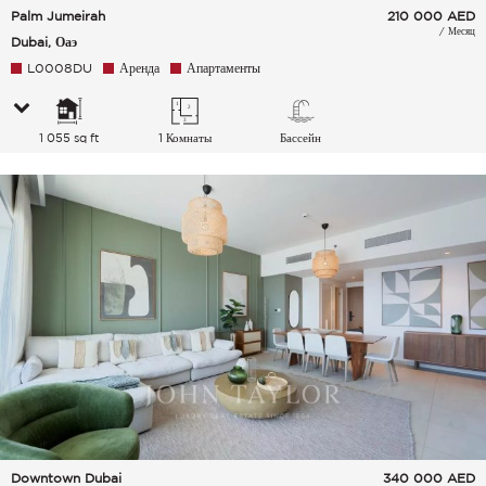
Palm Jumeirah
210 000
AED
/ Месяц
Dubai, Оаэ
L0008DU
Аренда
Апартаменты
1 055 sq ft
1 Комнаты
Бассейн
Downtown Dubai
340 000
AED