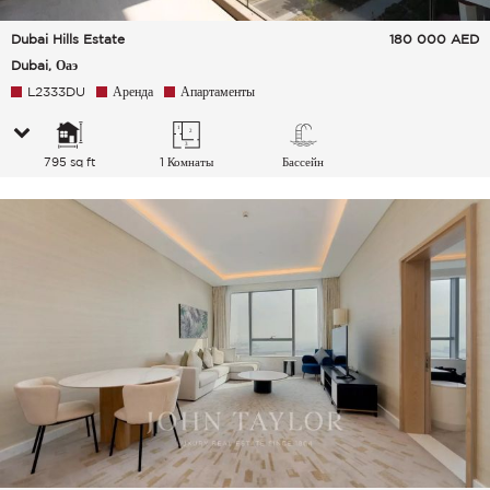
Dubai Hills Estate
180 000
AED
Dubai, Оаэ
L2333DU
Аренда
Апартаменты
795 sq ft
1 Комнаты
Бассейн