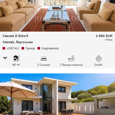
Cascais E Estoril
2 950
EUR
/ Месяц
Cascais, Португалия
L0874LI
Аренда
Апартаменты
95 m²
2 Спальни
2 Ванные комнаты
South