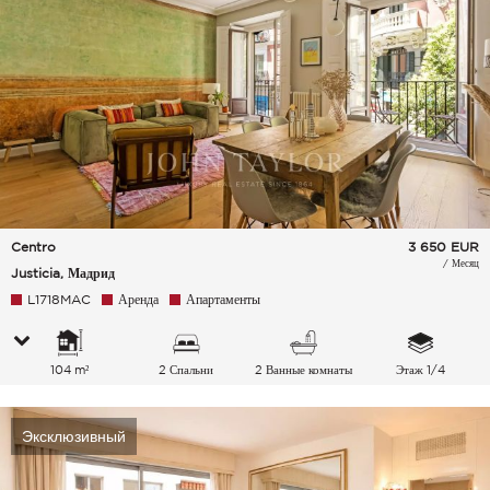
Centro
3 650
EUR
/ Месяц
Justicia, Мадрид
L1718MAC
Аренда
Апартаменты
104 m²
2 Спальни
2 Ванные комнаты
Этаж 1/4
Эксклюзивный