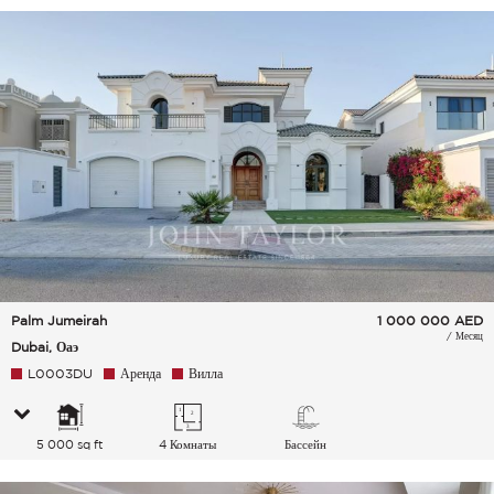
Palm Jumeirah
1 000 000
AED
/ Месяц
Dubai, Оаэ
L0003DU
Аренда
Вилла
5 000 sq ft
4 Комнаты
Бассейн