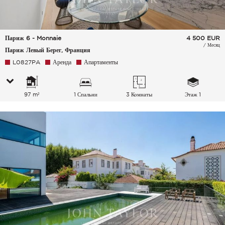
Париж 6 - Monnaie
4 500
EUR
/ Месяц
Париж Левый Берег, Франция
L0827PA
Аренда
Апартаменты
97 m²
1 Спальни
3 Комнаты
Этаж 1