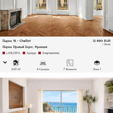
Париж 16 - Chaillot
12 990
EUR
/ Месяц
Париж Правый Берег, Франция
L0823PA
Аренда
Апартаменты
243 m²
4 Спальни
7 Комнаты
Этаж 1