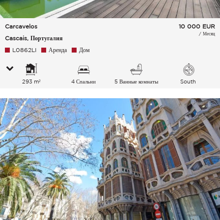
Carcavelos
10 000
EUR
/ Месяц
Cascais, Португалия
L0862LI
Аренда
Дом
293 m²
4 Спальни
5 Ванные комнаты
South