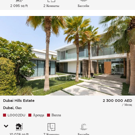
2 095 sq ft
2 Комнаты
Бассейн
Dubai Hills Estate
2 300 000
AED
/ Месяц
Dubai, Оаэ
L0002DU
Аренда
Вилла
10 076 sq ft
7 Комнаты
Бассейн