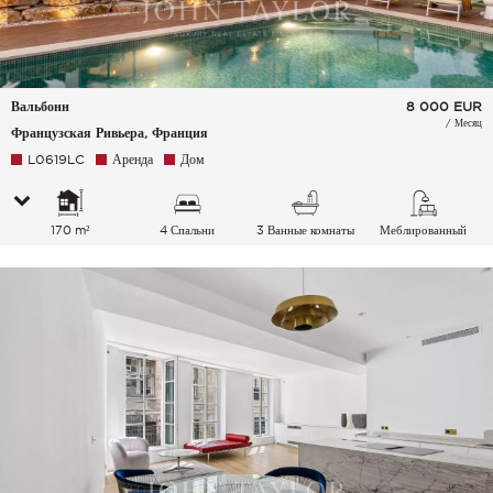
Вальбонн
8 000
EUR
/ Месяц
Французская Ривьера, Франция
L0619LC
Аренда
Дом
170 m²
4 Спальни
3 Ванные комнаты
Меблированный