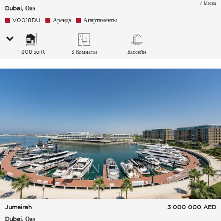
/ Месяц
Dubai, Оаэ
V0018DU
Аренда
Апартаменты
1 808 sq ft
3 Комнаты
Бассейн
Jumeirah
3 000 000
AED
Dubai, Оаэ