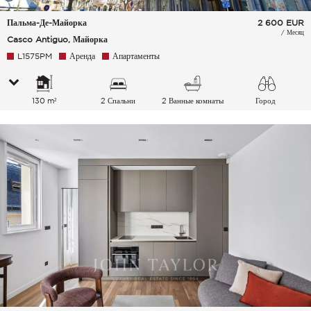
Пальма-Де-Майорка
2 600
EUR
/ Месяц
Casco Antiguo, Майорка
L1575PM
Аренда
Апартаменты
130 m²
2 Спальни
2 Ванные комнаты
Город