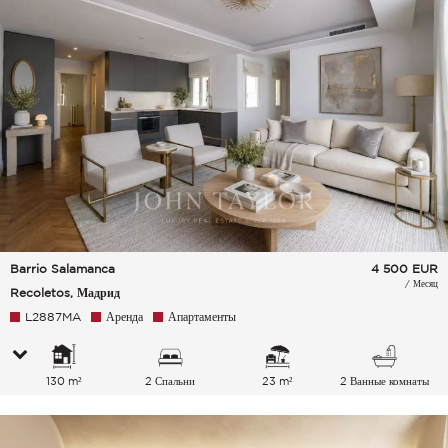
Barrio Salamanca
4 500
EUR
/ Месяц
Recoletos, Мадрид
L2887MA
Аренда
Апартаменты
130 m²
2 Спальни
23 m²
2 Ванные комнаты