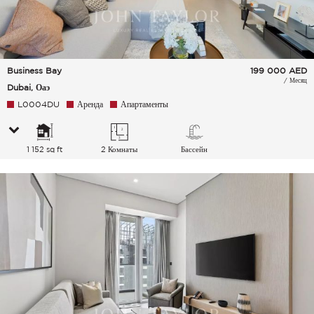
Business Bay
199 000
AED
/ Месяц
Dubai, Оаэ
L0004DU
Аренда
Апартаменты
1 152 sq ft
2 Комнаты
Бассейн