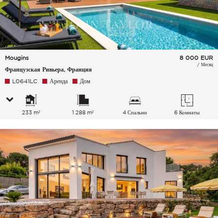
Mougins
8 000
EUR
/ Месяц
Французская Ривьера, Франция
L0641LC
Аренда
Дом
233 m²
1 288 m²
4 Спальни
6 Комнаты