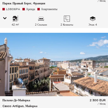
/ Месяц
Париж Правый Берег, Франция
L0806PA
Аренда
Апартаменты
42 m²
2 Спальни
2 Комнаты
Этаж 4
Пальма-Де-Майорка
2 300
EUR
/ Месяц
Casco Antiguo, Майорка