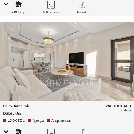
5 197 sq ft
5 Комнаты
Бассейн
Palm Jumeirah
260 000
AED
/ Месяц
Dubai, Оаэ
L0005DU
Аренда
Апартаменты