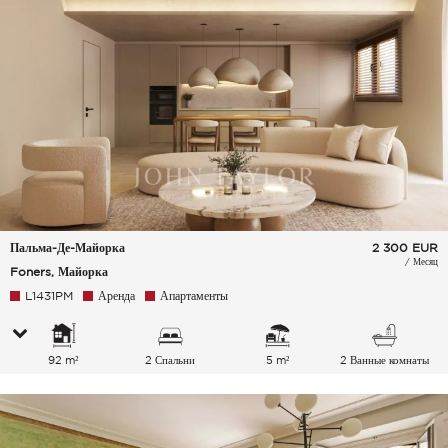
Пальма-Де-Майорка
2 300
EUR
/ Месяц
Foners, Майорка
L1431PM
Аренда
Апартаменты
92 m²
2 Спальни
5 m²
2 Ванные комнаты