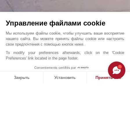
Управление файлами cookie
Мы используем файлы cookie, чтобы улучшить ваше восприятие
нашего сайта. Вы можете принять файлы cookie или настроить
свои предпочтения с помощью кнопок ниже.
To modify your preferences afterwards, click on the 'Cookie
Preferences' link located in the page footer.
Единственный в своем роде ...
1
Consentements certifiés par
John Taylor Dubai - V2171DU
Закрыть
Установить
Принять все
Платформа управления согласием: настройте свои параме
Axeptio consent
Наша платформа позволяет вам настраивать параметры ко
НАШИ ЭКСКЛЮЗИВНЫЕ ОБЪЕКТЫ ПРОДАЕТСЯ
Э
В