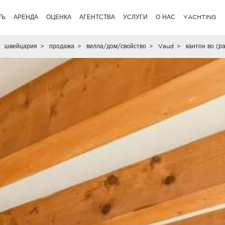
ТЬ
АРЕНДА
ОЦЕНКА
АГЕНТСТВА
УСЛУГИ
О НАС
YACHTING
швейцария
>
продажа
>
вилла/дом/свойство
>
Vaud
>
кантон во (р