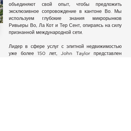
объединяют свой опыт, чтобы предложить
эксклюзивное сопровождение в кантоне Во. Мы
используем глубокие знания микрорынков
Ривьеры Во, Ла Кот и Тер Сент, опираясь на силу
признанной международной сети.
аметры
конфиденциальности и управлять ими, обеспечивая соотве
Лидер в сфере услуг с элитной недвижимостью
уже более 150 лет, John Taylor представлен
более чем в 12 странах и имеет офисы в
престижных направлениях, таких как Монако,
Канны, Сен-Тропе, Париж, Куршевель, Дубай,
Милан, Прага, Мадрид, Вербье, Гштаад, а также
Женева. Это международное присутствие
позволяет нам предлагать клиентам расширенный
доступ к уникальной и исключительной
недвижимости — как на рынке, так и вне рынка.
Наш портфель включает самые востребованные
объекты: виллы у воды, престижные апартаменты,