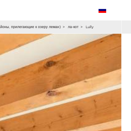
айоны, прилегающие к озеру леман)
>
ла-кот
>
Lully