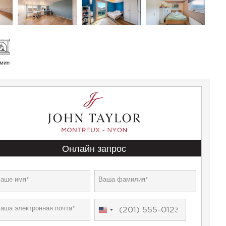
мин
Онлайн запрос
United
States