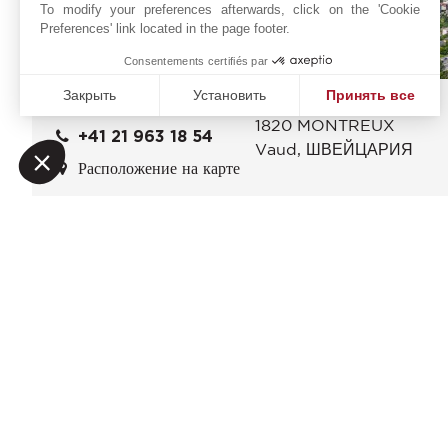
To modify your preferences afterwards, click on the 'Cookie
Preferences' link located in the page footer.
Consentements certifiés par
Закрыть
Установить
Принять все
Avenue du Casino 10
Онлайн запрос
1820
MONTREUX
Платформа управления согласием: настройте свои пар
Axeptio consent
+41 21 963 18 54
Vaud
,
ШВЕЙЦАРИЯ
Наша платформа позволяет вам настраивать параметры 
Расположение на карте