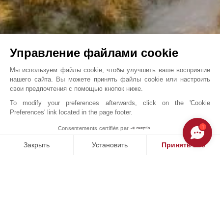
Управление файлами cookie
Мы используем файлы cookie, чтобы улучшить ваше восприятие
нашего сайта. Вы можете принять файлы cookie или настроить
свои предпочтения с помощью кнопок ниже.
To modify your preferences afterwards, click on the 'Cookie
Preferences' link located in the page footer.
Spatia Melides , Уединенное место, ...
1
Consentements certifiés par
John Taylor Comporta - V0186CP
Закрыть
Установить
Принять все
Платформа управления согласием: настройте свои параме
Axeptio consent
Наша платформа позволяет вам настраивать параметры ко
НАШИ УСПЕХИ
ПРОДАНО
П