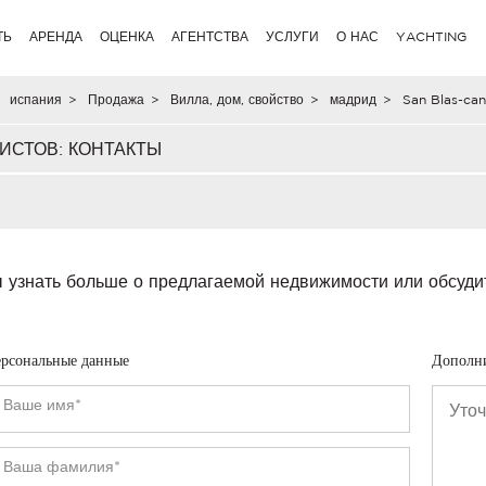
ТЬ
АРЕНДА
ОЦЕНКА
АГЕНТСТВА
УСЛУГИ
О НАС
YACHTING
испания
>
Продажа
>
Вилла, дом, свойство
>
мадрид
>
San Blas-cani
ИСТОВ: КОНТАКТЫ
 узнать больше о предлагаемой недвижимости или обсуди
рсональные данные
Дополн