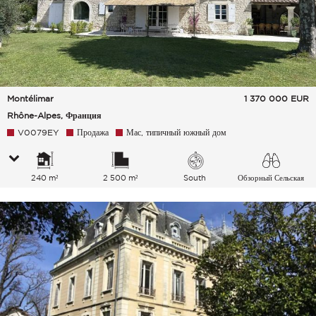
Montélimar
1 370 000
EUR
Rhône-Alpes, Франция
V0079EY
Продажа
Мас, типичный южный дом
240 m²
2 500 m²
South
Обзорный Сельская
местность Холмы