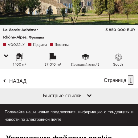
La Garde-Adhémar
3 850 000
EUR
Rhône-Alpes, Франция
V0022LY
Продажа
Поместье
1 100 m²
37 010 m²
Последний этаж/3
South
Страница
1
НАЗАД
Быстрые ссылки
Получайте наши новые предложения, информацию о тенденциях и
новости по электронной почте