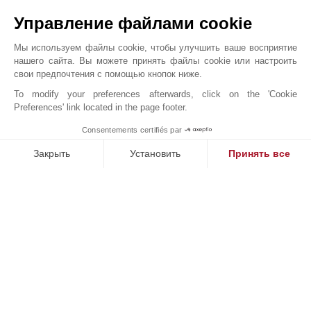
Управление файлами cookie
Мы используем файлы cookie, чтобы улучшить ваше восприятие
нашего сайта. Вы можете принять файлы cookie или настроить
свои предпочтения с помощью кнопок ниже.
To modify your preferences afterwards, click on the 'Cookie
Preferences' link located in the page footer.
ВИЛЛА СОНГЕ
1
Consentements certifiés par
John Taylor Cap Ferret - L0091CF
Закрыть
Установить
Принять все
Платформа управления согласием: настройте свои параме
Axeptio consent
Наша платформа позволяет вам настраивать параметры ко
НАШИ УСПЕХИ
ПРОДАНО
П
кт