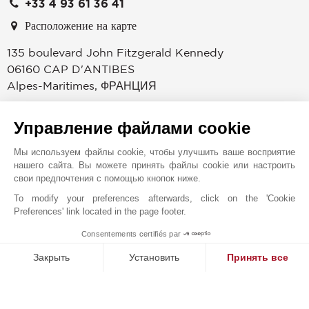
+33 4 93 61 36 41
Расположение на карте
135 boulevard John Fitzgerald Kennedy
06160
CAP D'ANTIBES
Alpes-Maritimes
,
ФРАНЦИЯ
Aгентство было создано в 1925 году, в основном оно
Управление файлами cookie
специализируется на рынке недвижимости на мысе
Антиб во Франции, занимаясь продажами и арендой
Мы используем файлы cookie, чтобы улучшить ваше восприятие
элитных вилл. Агентство предлагает самый большой
нашего сайта. Вы можете принять файлы cookie или настроить
выбор недвижимости на продажу на мысе Антиб во
свои предпочтения с помощью кнопок ниже.
французской Ривьере. Из большинства этих домов
To modify your preferences afterwards, click on the 'Cookie
открывается вид на море, в некоторых есть бассейны и
Preferences' link located in the page footer.
просторные участки, а другие расположены в
Consentements certifiés par
прибрежной полосе. Агентство работает с теми, кто
MAKE ENQUIRY
решил купить недвижимость в этом регионе, поэтому
Закрыть
Установить
Принять все
велика вероятность, что каждая выставленная на
Платформа управления согласием: настройте свои параме
Axeptio consent
продажу вилла на мысе Антиб есть в нашем каталоге.
Наша платформа позволяет вам настраивать параметры ко