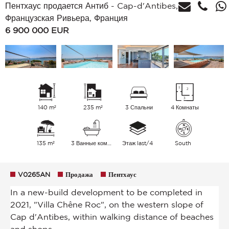
Пентхаус продается Антиб - Cap-d'Antibes,
Французская Ривьера, Франция
6 900 000
EUR
140 m²
235 m²
3 Спальни
4 Комнаты
135 m²
3 Ванные комнаты
Этаж last/4
South
V0265AN
Продажа
Пентхаус