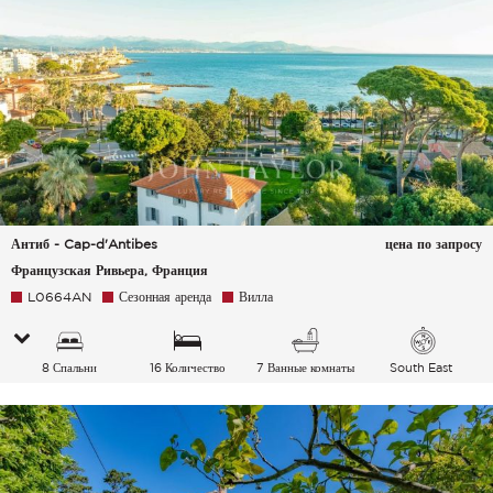
Антиб - Cap-d'Antibes
цена по запросу
Французская Ривьера, Франция
L0664AN
Сезонная аренда
Вилла
8 Спальни
16 Количество
7 Ванные комнаты
South East
спальных мест