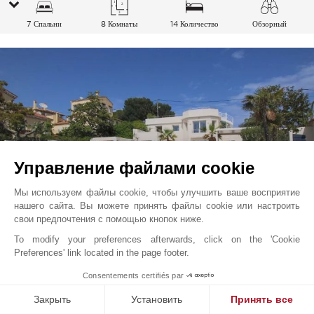
7 Спальни
8 Комнаты
14 Количество
Обзорный
спальных мест
Управление файлами cookie
Мы используем файлы cookie, чтобы улучшить ваше восприятие
нашего сайта. Вы можете принять файлы cookie или настроить
свои предпочтения с помощью кнопок ниже.
To modify your preferences afterwards, click on the 'Cookie
Антиб - Cap-d'Antibes
цена по запросу
Preferences' link located in the page footer.
Французская Ривьера, Франция
Consentements certifiés par
L0237AN
Сезонная аренда
Вилла
Закрыть
Установить
Принять все