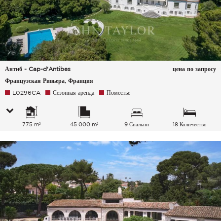
Антиб - Cap-d'Antibes
цена по запросу
Французская Ривьера, Франция
L0296CA
Сезонная аренда
Поместье
775 m²
45 000 m²
9 Спальни
18 Количество
спальных мест