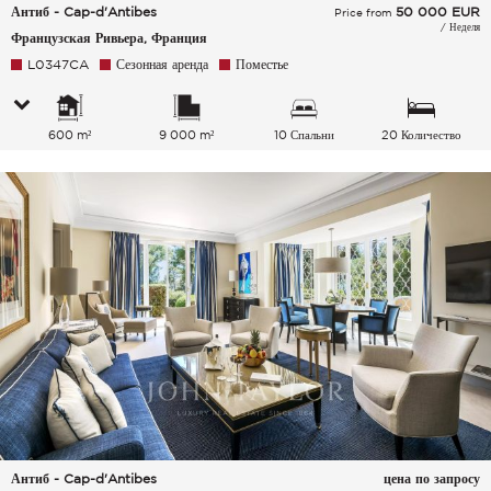
Антиб - Cap-d'Antibes
50 000
EUR
Price from
/ Неделя
Французская Ривьера, Франция
L0347CA
Сезонная аренда
Поместье
600 m²
9 000 m²
10 Спальни
20 Количество
спальных мест
Антиб - Cap-d'Antibes
цена по запросу