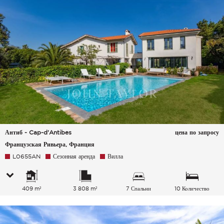
Антиб - Cap-d'Antibes
цена по запросу
Французская Ривьера, Франция
L0655AN
Сезонная аренда
Вилла
409 m²
3 808 m²
7 Спальни
10 Количество
спальных мест