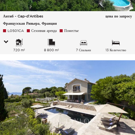
Антиб - Cap-d'Antibes
цена по запросу
Французская Ривьера, Франция
L0501CA
Сезонная аренда
Поместье
720 m²
8 800 m²
7 Спальни
13 Количество
спальных мест