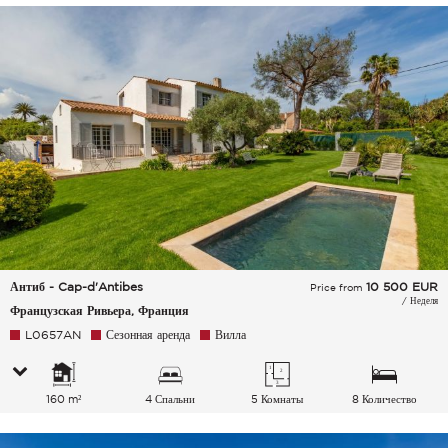
Антиб - Cap-d'Antibes
10 500
EUR
Price from
/ Неделя
Французская Ривьера, Франция
L0657AN
Сезонная аренда
Вилла
160 m²
4 Спальни
5 Комнаты
8 Количество
спальных мест