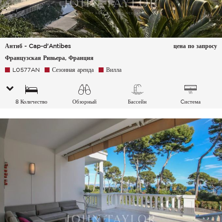
Антиб - Cap-d'Antibes
цена по запросу
Французская Ривьера, Франция
L0577AN
Сезонная аренда
Вилла
8 Количество
Обзорный
Бассейн
Cистема
спальных мест
Горы Море
кондиционирования
воздуха