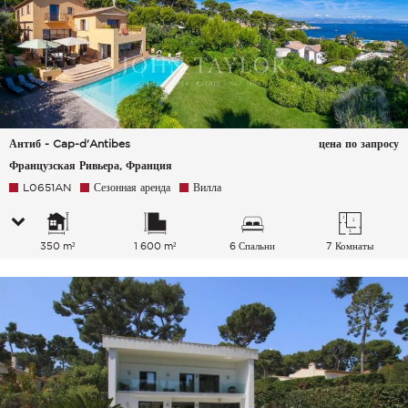
Антиб - Cap-d'Antibes
цена по запросу
Французская Ривьера, Франция
L0651AN
Сезонная аренда
Вилла
350 m²
1 600 m²
6 Спальни
7 Комнаты