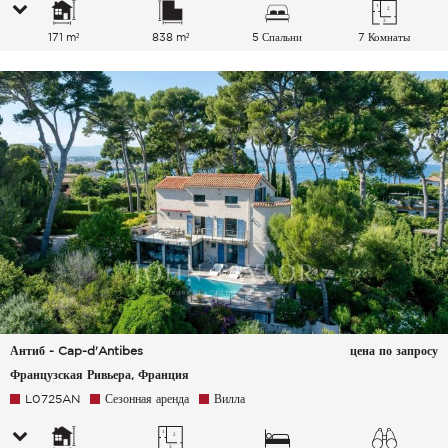
171 m²
838 m²
5 Спальни
7 Комнаты
Антиб - Cap-d'Antibes
цена по запросу
Французская Ривьера, Франция
L0725AN
Сезонная аренда
Вилла