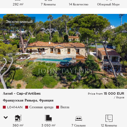
292 m²
7 Комнаты
14 Количество
Обзорный Море
спальных мест
Эксклюзивный
Антиб - Cap-d'Antibes
15 000
EUR
Price from
/ Неделя
Французская Ривьера, Франция
L0414AN
Сезонная аренда
Вилла
360 m²
3 050 m²
7 Спальни
12 Комнаты