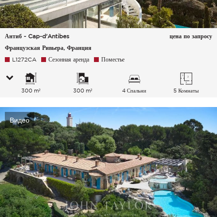
Антиб - Cap-d'Antibes
цена по запросу
Французская Ривьера, Франция
L1272CA
Сезонная аренда
Поместье
300 m²
300 m²
4 Спальни
5 Комнаты
Видео