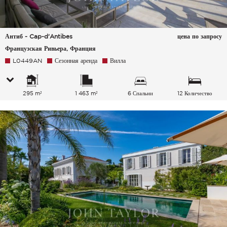
Антиб - Cap-d'Antibes
цена по запросу
Французская Ривьера, Франция
L0449AN
Сезонная аренда
Вилла
295 m²
1 463 m²
6 Спальни
12 Количество
спальных мест