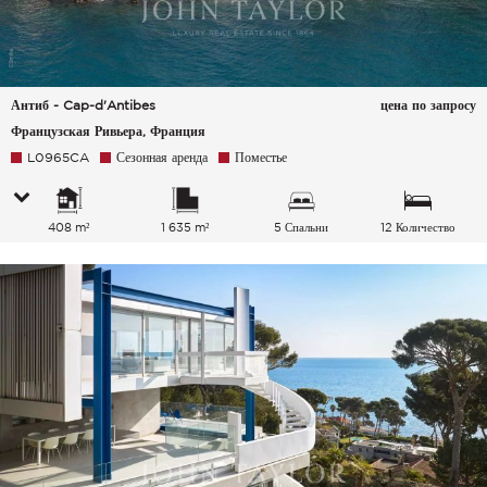
Антиб - Cap-d'Antibes
цена по запросу
Французская Ривьера, Франция
L0965CA
Сезонная аренда
Поместье
408 m²
1 635 m²
5 Спальни
12 Количество
спальных мест