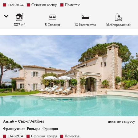
L1368CA
Сезонная аренда
Поместье
337 m²
5 Спальни
10 Количество
Меблированный
спальных мест
Антиб - Cap-d'Antibes
цена по запросу
Французская Ривьера, Франция
L1432CA
Сезонная аренда
Поместье