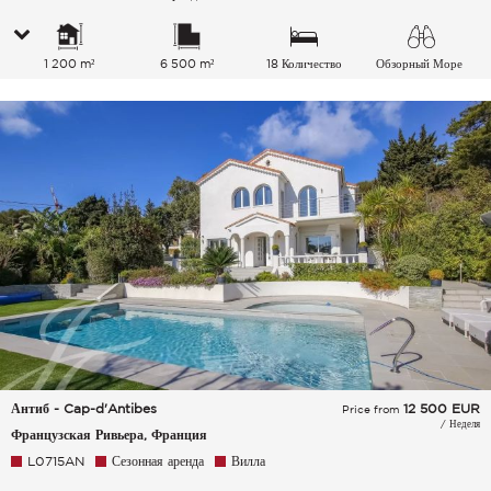
1 200 m²
6 500 m²
18 Количество
Обзорный Море
спальных мест
Антиб - Cap-d'Antibes
12 500
EUR
Price from
/ Неделя
Французская Ривьера, Франция
L0715AN
Сезонная аренда
Вилла