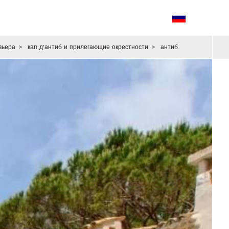
вьера
>
кап д'антиб и прилегающие окрестности
>
антиб