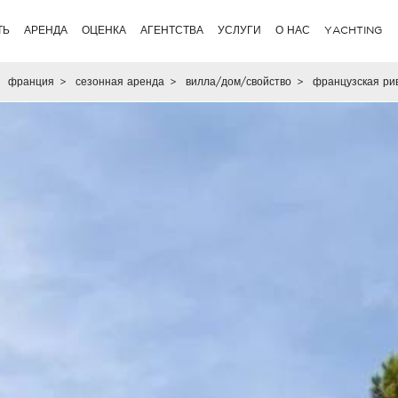
ТЬ
АРЕНДА
ОЦЕНКА
АГЕНТСТВА
УСЛУГИ
О НАС
YACHTING
франция
>
сезонная аренда
>
вилла/дом/свойство
>
французская ри