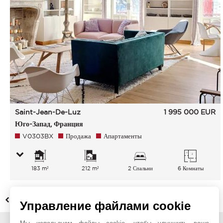
Saint-Jean-De-Luz
1 995 000
EUR
Юго-Запад, Франция
V0303BX
Продажа
Апартаменты
183 m²
212 m²
2 Спальни
6 Комнаты
НАЗАД
Управление файлами cookie