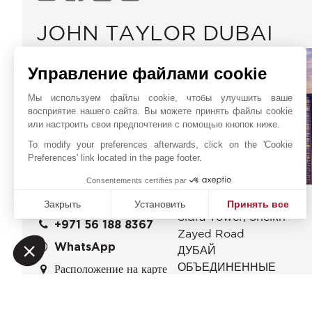
JOHN TAYLOR DUBAI
Управление файлами cookie
Мы используем файлы cookie, чтобы улучшить ваше
восприятие нашего сайта. Вы можете принять файлы cookie
или настроить свои предпочтения с помощью кнопок ниже.
To modify your preferences afterwards, click on the 'Cookie
Preferences' link located in the page footer.
Consentements certifiés par
Office 1607,
Онлайн запрос
Закрыть
Установить
Принять все
Sidra Tower, Sheikh
+971 56 188 8367
Платформа управления согласием: настройте свои пар
Axeptio consent
Zayed Road
Наша платформа позволяет вам настраивать параметры 
WhatsApp
ДУБАЙ
ОБЪЕДИНЕННЫЕ
Расположение на карте
АРАБСКИЕ ЭМИРАТЫ