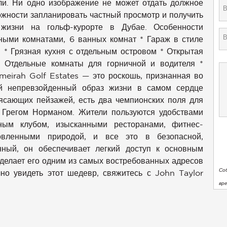
ли. Ни одно изображение не может отдать должное
жности запланировать частный просмотр и получить
жизни на гольф-курорте в Дубае. Особенности
ными комнатами, 6 ванных комнат * Гараж в стиле
 * Грязная кухня с отдельным островом * Открытая
 Отдельные комнаты для горничной и водителя *
meirah Golf Estates — это роскошь, признанная во
й непревзойденный образ жизни в самом сердце
рясающих пейзажей, есть два чемпионских поля для
 Грегом Норманом. Жители пользуются удобствами
ным клубом, изысканными ресторанами, фитнес-
вленными природой, и все это в безопасной,
ный, он обеспечивает легкий доступ к основным
 делает его одним из самых востребованных адресов
Со
но увидеть этот шедевр, свяжитесь с John Taylor
вр