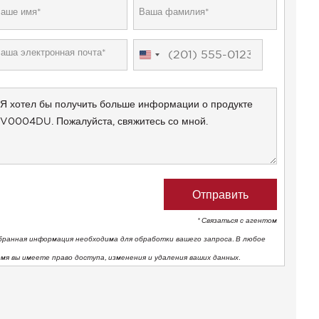
United
States
+1
* Связаться с агентом
бранная информация необходима для обработки вашего запроса. В любое
емя вы имеете право доступа, изменения и удаления ваших данных.