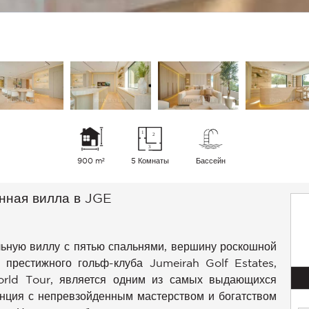
900 m²
5 Комнаты
Бассейн
нная вилла в JGE
льную виллу с пятью спальнями, вершину роскошной
 престижного гольф-клуба Jumeirah Golf Estates,
rld Tour, является одним из самых выдающихся
енция с непревзойденным мастерством и богатством