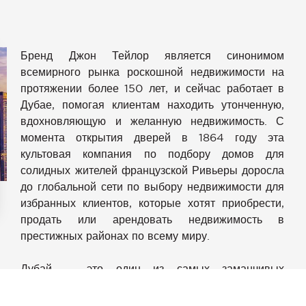
Бренд Джон Тейлор является синонимом
всемирного рынка роскошной недвижимости на
протяжении более 150 лет, и сейчас работает в
Дубае, помогая клиентам находить утонченную,
вдохновляющую и желанную недвижимость. С
момента открытия дверей в 1864 году эта
культовая компания по подбору домов для
солидных жителей французской Ривьеры доросла
до глобальной сети по выбору недвижимости для
избранных клиентов, которые хотят приобрести,
продать или арендовать недвижимость в
аметры
престижных районах по всему миру.
конфиденциальности и управлять ими, обеспечивая соотве
Дубай — это один из самых заманчивых
существующих рынков, поэтому очень удобно, что
покупатели и продавцы могут воспользоваться