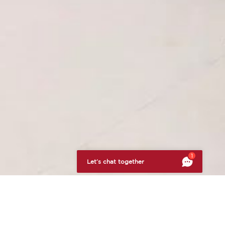
тствие нормативным требованиям. Настройте свои предпоч
1
Let’s chat together