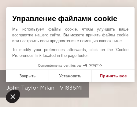
Управление файлами cookie
Мы используем файлы cookie, чтобы улучшить ваше
восприятие нашего сайта. Вы можете принять файлы cookie
или настроить свои предпочтения с помощью кнопок ниже.
To modify your preferences afterwards, click on the 'Cookie
Preferences' link located in the page footer.
Consentements certifiés par
Закрыть
Установить
Принять все
PORTA ROMANA AREA
Платформа управления согласием: настройте свои пар
Axeptio consent
John Taylor Milan - V1836MI
Наша платформа позволяет вам настраивать параметры 
НАШИ УСПЕХИ