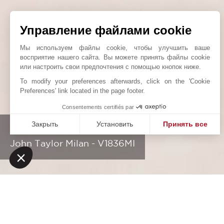
Управление файлами cookie
Мы используем файлы cookie, чтобы улучшить ваше
восприятие нашего сайта. Вы можете принять файлы cookie
или настроить свои предпочтения с помощью кнопок ниже.
To modify your preferences afterwards, click on the 'Cookie
Preferences' link located in the page footer.
Consentements certifiés par
Закрыть
Установить
Принять все
PORTA ROMANA AREA
Платформа управления согласием: настройте свои пар
Axeptio consent
John Taylor Milan - V1836MI
Наша платформа позволяет вам настраивать параметры 
НАШИ УСПЕХИ