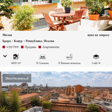
Милан
цена по запросу
Брера - Кавур - Реппублика, Италия
V2071MI
Продажа
Апартаменты
400 m²
5 Спальни
3 Ванные комнаты
1-ый/4
Эксклюзивный