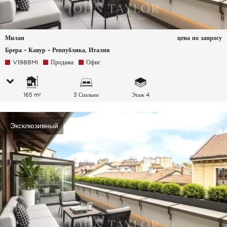
Милан
цена по запросу
Брера - Кавур - Реппублика, Италия
V1988MI
Продажа
Офис
165 m²
3 Спальни
Этаж 4
Эксклюзивный