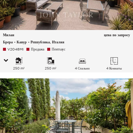
Милан
цена по запросу
Брера - Кавур - Реппублика, Италия
V2048MI
Продажа
Пентхаус
250 m²
250 m²
4 Спальни
4 Комнаты