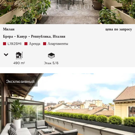
Милан
цена по запросу
Брера - Кавур - Реппублика, Италия
L1925MI
Аренда
Апартаменты
490 m²
Этаж 5/6
Эксклюзивный