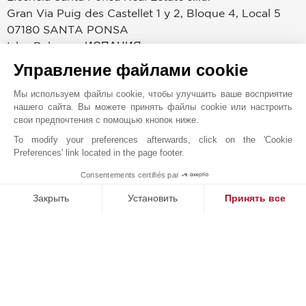
Gran Via Puig des Castellet 1 y 2, Bloque 4, Local 5
07180
SANTA PONSA
Islas Baleares
,
ИСПАНИЯ
Управление файлами cookie
Благодаря отличной инфраструктуре юго-запад
Майорки был одним из самых востребованных
Мы используем файлы cookie, чтобы улучшить ваше восприятие
регионов на рынке элитной недвижимости на
нашего сайта. Вы можете принять файлы cookie или настроить
протяжении многих лет. Здесь множество удобств,
свои предпочтения с помощью кнопок ниже.
которые работают круглый год и удовлетворяют любые
To modify your preferences afterwards, click on the 'Cookie
пожелания: пристани, поля для гольфа, песчаные
Preferences' link located in the page footer.
пляжи, маленькие романтические бухточки, а также
Consentements certifiés par
1
широкий выбор отелей, спортивных и спокойных
MAKE ENQUIRY
Закрыть
Установить
Принять все
развлечений, кафе и ресторанов. Этот
космополитический регион недалеко от столицы,
Платформа управления согласием: настройте свои параме
Axeptio consent
Пальмы, и международного аэропорта привлекает
Наша платформа позволяет вам настраивать параметры ко
множество людей, которые хотят поселиться здесь или
арендовать дом, чтобы провести отпуск на острове.
Более того, это один из самых привлекательных
регионов для инвесторов. В этом регионе у нас