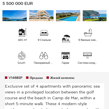
5 500 000
EUR
465 m²
9 Спальни
9 Ванные комнаты
South
Панорамный Море
Гараж
Cистема кондиционирования воздуха
V1468SP
Продажа
Жилой комплекс